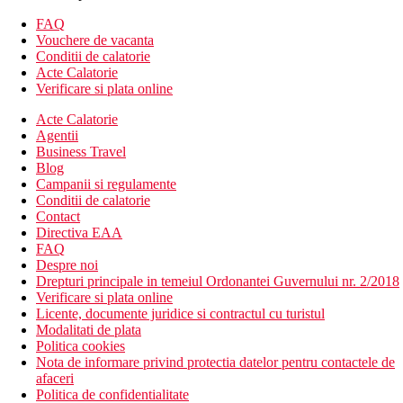
Suita, 1 dormitor, Superioara: vedere la mare.
Suita, 2 dormitoare, Superioara: 2 dormitoare, vedere la
FAQ
mare.
Vouchere de vacanta
Suita, 1 dormitor, Excellence: terasa mare cu sezlonguri,
Conditii de calatorie
vedere directa la ocean, filtru de cafea.
Acte Calatorie
Suita, 2 dormitoare, Excellence: 2 dormitoare, terasa mare
Verificare si plata online
cu sezlonguri, vedere directa la ocean, filtru de cafea.
Acte Calatorie
Divertisment
Agentii
Business Travel
Program de animatie pentru adulti si copii, spectacole de seara.
Blog
Campanii si regulamente
Mese
Conditii de calatorie
Contact
Mic dejun si cina tip bufet.
Directiva EAA
FAQ
*Optiunea de a cumpara demipensiune plus (pahar cu apa sau
Despre noi
vin inclus la cina), pranz tip bufet sau program premium all
Drepturi principale in temeiul Ordonantei Guvernului nr. 2/2018
inclusive.
Verificare si plata online
Licente, documente juridice si contractul cu turistul
Modalitati de plata
Politica cookies
Plajă
Nota de informare privind protectia datelor pentru contactele de
afaceri
Hotelul este situat chiar langa plaja cu nisip din La Pinta, avand
Politica de confidentialitate
intrare treptata in mare. Sezlongurile si umbrelele sunt contra