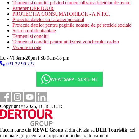
Termeni si conditii privind comercializarea biletelor de avion
cost.
Partener DERTOUR
PROTECTIA CONSUMATORILOR - A.N.P.C.
Activitati sportive
Protectia datelor cu caracter personal
Gratuit: tenis de masa, sah.
Protectia datelor pentru paginile noastre de pe retelele sociale
Contra cost: biliard, sporturi nautice pe plaja, teren de golf
Setari confidentialitate
la aproximativ 3 km.
Termeni si conditii
Termeni si conditii pentru utilizarea voucherului cadou
Copii
Vacante in rate
Piscina pentru copii cu tobogane, loc de joaca, mini club, club
Lu - Vi 8am-20pm l Sb 9am-18 pm
adolescenti, bufet copii, babysitting contra cost, patut gratuit (la
cerere).
031 22 99 222
Stravovanie
WHATSAPP - SCRIE-NE
PREMIUM ALL INCLUSIVE
Mic dejun, pranz si cina tip bufet
Gustare usoara si inghetata in timpul zilei
Copyright © 2026, DERTOUR
Bauturi alcoolice si nealcoolice de productie locala (11:00
a.m. - miezul noptii)
Carduri
Facem parte din
REWE Group
si din divizia sa
DER Touristik
, cel
VISA, EC/MC, AMEX, Diners Club.
mai mare grup central-european din industria turismului.