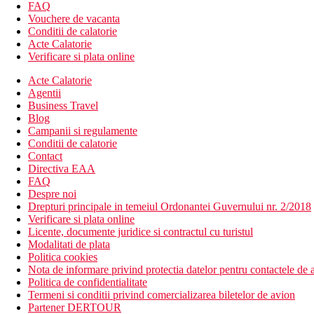
FAQ
Camere
Vouchere de vacanta
Studio, Confort :
baie/toaleta (uscator de par), chicineta, telefon
Conditii de calatorie
Acte Calatorie
Alte tipuri de camere
(daca nu se specifica altfel, camerele au fa
Verificare si plata online
Studio, superior, vedere la mare : vedere la mare.
Suita, 1 dormitor, Economy : fara vedere.
Acte Calatorie
Suita, 1 dormitor, Confort.
Agentii
Suita, 1 dormitor, superioara, vedere la mare : vedere la ma
Business Travel
Suita, 2 dormitoare, Economy : 2 dormitoare, fara vedere.
Blog
Suita, 2 dormitoare, Confort : 2 dormitoare.
Campanii si regulamente
Conditii de calatorie
Divertisment
Contact
Directiva EAA
Programe zilnice regulate de animatie
FAQ
Despre noi
Mese
Drepturi principale in temeiul Ordonantei Guvernului nr. 2/2018
Verificare si plata online
Mic dejun si cina tip bufet.
Licente, documente juridice si contractul cu turistul
Modalitati de plata
*Optiunea de a cumpara un pranz tip bufet si demipensiune plus s
Politica cookies
Nota de informare privind protectia datelor pentru contactele de a
**Optiunea de a achizitiona programul premium all inclusive.
Politica de confidentialitate
Termeni si conditii privind comercializarea biletelor de avion
Plajă
Partener DERTOUR