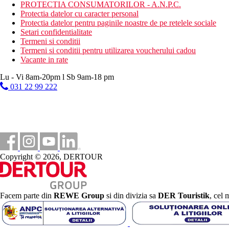
PROTECTIA CONSUMATORILOR - A.N.P.C.
Plaja La Pinta este situata la cca 300 m, iar plaja Torviscas la cc
Protectia datelor cu caracter personal
Activitati sportive
Protectia datelor pentru paginile noastre de pe retelele sociale
Gratuit: tenis de masa.
Setari confidentialitate
Contra cost: tenis si biliard.
Termeni si conditii
Termeni si conditii pentru utilizarea voucherului cadou
Copii
Vacante in rate
2 piscine pentru copii, patut gratuit (la cerere).
Lu - Vi 8am-20pm l Sb 9am-18 pm
031 22 99 222
Masa
Demipensiune
Mic dejun (7:30 - 10:00) si cina (19:00 - 21:30) tip bufet
All Inclusive
Mic dejun, pranz si cina tip bufet
Gustari usoare, inghetata in timpul zilei (11:00 - 13:00 / 1
Bauturi alcoolice si nealcoolice (11:00 - 24:00)
Copyright © 2026, DERTOUR
Orele de mai sus pot fi modificate.
Carduri
VISA, CE/MC.
Facem parte din
REWE Group
si din divizia sa
DER Touristik
, cel 
Site web
https://www.hovima-hotels.com