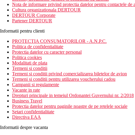
Nota de informare privind protectia datelor pentru contactele de a
Distanta
Cultura organizationala DERTOUR
18 km distanta de Aeroportul Tenerife Sud
DERTOUR Corporate
20 m distanta de Plaja Plaja Bobo
Partener DERTOUR
Descrierea camerei
Informatii pentru clienti
Camerele dispun de:
PROTECTIA CONSUMATORILOR - A.N.P.C.
uscator de par
Politica de confidentialitate
balcon / terasa
Protectia datelor cu caracter personal
dus sau cada
Politica cookies
telefon
Modalitati de plata
Wifi
Termeni si conditii
minibar (contra cost)
Termeni si conditii privind comercializarea biletelor de avion
TV
Termeni si conditii pentru utilizarea voucherului cadou
toaleta
Campanii si regulamente
seif (contra cost)
Vacante in rate
aer conditionat (controlat central)
Drepturi principale in temeiul Ordonantei Guvernului nr. 2/2018
lenjerie de pat
Business Travel
Protectia datelor pentru paginile noastre de pe retelele sociale
Descrierea hotelului
Setari confidentialitate
Directiva EAA
Hotelul dispune de:
Informatii despre vacanta
aer conditionat