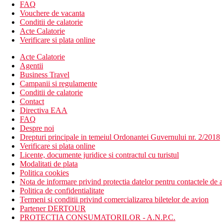
camera de bagaje
FAQ
schimb valutar
Vouchere de vacanta
receptie deschisa non stop
Conditii de calatorie
depozitare biciclete
Acte Calatorie
sala de fitness
Verificare si plata online
3 piscine pentru copii
piscina
Acte Calatorie
lift
Agentii
inchiriere de biciclete
Business Travel
serviciu de trezire
Campanii si regulamente
sali de conferinta & petreceri (contra cost)
Conditii de calatorie
menaj zilnic
Contact
spalatorie (contra cost)
Directiva EAA
curatatorie chimica (contra cost)
FAQ
teren de joaca pentru copii
Despre noi
camera de jocuri
Drepturi principale in temeiul Ordonantei Guvernului nr. 2/2018
club pentru copii
Verificare si plata online
aqua park
Licente, documente juridice si contractul cu turistul
bar langa piscina
Modalitati de plata
snack bar
Politica cookies
restaurant tip bufet
Nota de informare privind protectia datelor pentru contactele de a
lobby bar
Politica de confidentialitate
statie de incarcare pentru vechicule electrice
Termeni si conditii privind comercializarea biletelor de avion
terasa
Partener DERTOUR
gradina
PROTECTIA CONSUMATORILOR - A.N.P.C.