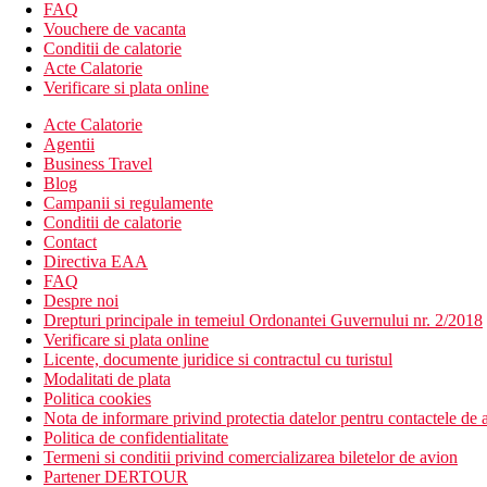
FAQ
dotate similar camerelor standard
Vouchere de vacanta
Conditii de calatorie
Camera de familie
Acte Calatorie
cca 31 m2
Verificare si plata online
sufragerie
dormitor
Acte Calatorie
dotate similar camerelor standard
Agentii
Business Travel
Junior suita
Blog
cca 36 m2
Campanii si regulamente
living si dormitor separat
Conditii de calatorie
intrare gratuita la SPA pentru persoanele cu varsta peste 16
Contact
set de produse cosmetice de lux in baie
Directiva EAA
halat de baie, papuci
FAQ
aparat de cafea cu capsule
Despre noi
vedere la mare
Drepturi principale in temeiul Ordonantei Guvernului nr. 2/2018
dotate similar camerelor standard
Verificare si plata online
Licente, documente juridice si contractul cu turistul
Panoramic
Modalitati de plata
cca 60 m2
Politica cookies
cu vedere la mare
Nota de informare privind protectia datelor pentru contactele de a
baie cu dus si jacuzzi
Politica de confidentialitate
terasa privata cu hamace
Termeni si conditii privind comercializarea biletelor de avion
halat de baie, papuci
Partener DERTOUR
aparat de cafea cu capsule