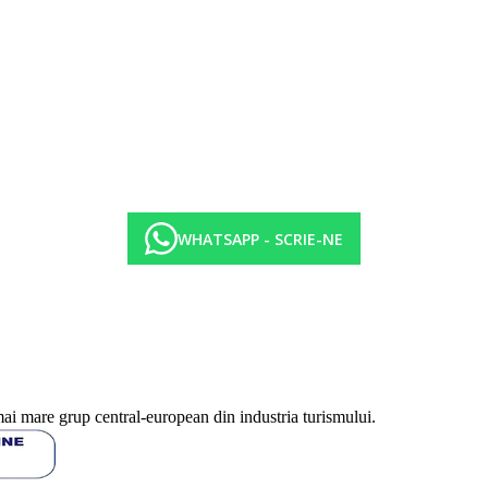
 ani
WHATSAPP - SCRIE-NE
la un depozit
mai mare grup central-european din industria turismului.
mente