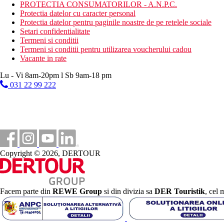
PROTECTIA CONSUMATORILOR - A.N.P.C.
intrare gratuita la SPA pentru persoanele cu varsta peste 16
Protectia datelor cu caracter personal
dotate similar camerelor standard
Protectia datelor pentru paginile noastre de pe retelele sociale
Setari confidentialitate
Descrierea hotelului
Termeni si conditii
receptie, 2 restaurante, spalatorie
Termeni si conditii pentru utilizarea voucherului cadou
mai multe bare
Vacante in rate
piscina (sezlonguri gratuite)
coafor, spalatorie, sala de conferinte
Lu - Vi 8am-20pm l Sb 9am-18 pm
piscina acoperita
031 22 99 222
piscina pentru copii, loc de joaca
mini club
Descrierea plajei
nisipos
sezlonguri si umbrele contra cost
Activitati sportive
Copyright © 2026, DERTOUR
Gratuit
piscina (incalzita in functie de vreme)
sezlonguri si umbrele de soare la piscina gratuit, prosoape 
terasa la soare, minigolf,
Facem parte din
REWE Group
si din divizia sa
DER Touristik
, cel 
internet Wi-Fi (gratuit)
programe de animatie
Contra cost
centru SPA, sauna, jacuzzi, baie turceasca, masaje si trata