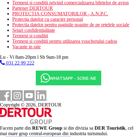
Activitati acvatice in zona contra cost
Termeni si conditii privind comercializarea biletelor de avion
sala de fitness
Partener DERTOUR
inchierieri biciclete
PROTECTIA CONSUMATORILOR - A.N.P.C.
biliard
Protectia datelor cu caracter personal
Protectia datelor pentru paginile noastre de pe retelele sociale
Restaurant
Setari confidentialitate
Cu un total de trei restaurante, acestea servesc preparate
Termeni si conditii
culinare cu specific international si local
Termeni si conditii pentru utilizarea voucherului cadou
Pool & Snack Bar
Vacante in rate
Categoria oficiala
Lu - Vi 8am-20pm l Sb 9am-18 pm
5 stele
031 22 99 222
Distanţe
WHATSAPP - SCRIE-NE
200 m
Magazine
200 m
Copyright © 2026, DERTOUR
Restaurant
1,2 km
Centrul orasului
Facem parte din
REWE Group
si din divizia sa
DER Touristik
, cel
mai mare grup central-european din industria turismului.
25 km