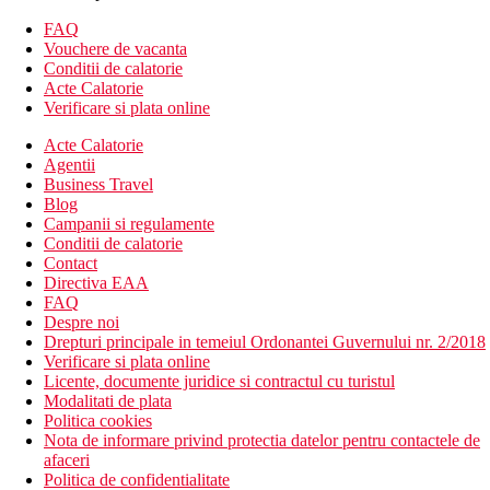
TV prin satelit
FAQ
WiFi
Vouchere de vacanta
paturi double sau single
Conditii de calatorie
Descrierea hotelului
Acte Calatorie
Hotelul dispune de:
Verificare si plata online
wellness & spa (masaje si tratamente faciale si corporale
Acte Calatorie
de relaxare si infrumusetare)
Agentii
divertisment
Business Travel
WiFi
Blog
piscina interioara si exterioara
Campanii si regulamente
sala de fitness
Conditii de calatorie
miniclub
Contact
camera de bagaje
Directiva EAA
gradina
FAQ
lift
Despre noi
parcare
Drepturi principale in temeiul Ordonantei Guvernului nr. 2/2018
Descrierea plajei
Verificare si plata online
Plaja publica cu:
Licente, documente juridice si contractul cu turistul
nisip, la aproximativ 500 m de hotel (autobuz de transfer
Modalitati de plata
gratuit al hotelului)
Politica cookies
șezlonguri și umbrele de plătit (aprox. 12 EUR/set)
Nota de informare privind protectia datelor pentru contactele de
afaceri
Activitati sportive
Politica de confidentialitate