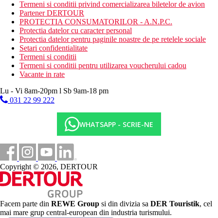
Pensiune completa (FB) – mic dejun, pranz, cina tip bufet.
Termeni si conditii privind comercializarea biletelor de avion
Bauturile pentru pranz si cina sunt taxate.
Partener DERTOUR
PROTECTIA CONSUMATORILOR - A.N.P.C.
Categoria oficiala
Protectia datelor cu caracter personal
3 stele
Protectia datelor pentru paginile noastre de pe retelele sociale
Setari confidentialitate
Distanţe
Termeni si conditii
Termeni si conditii pentru utilizarea voucherului cadou
Vacante in rate
17 km
Distanta de cel mai apropiat aeroport
Lu - Vi 8am-20pm l Sb 9am-18 pm
031 22 99 222
800 m
Distanta pana la plaja
WHATSAPP - SCRIE-NE
Plaja
Vacanta la plaja
Copyright © 2026, DERTOUR
Galerie foto
Facem parte din
REWE Group
si din divizia sa
DER Touristik
, cel
mai mare grup central-european din industria turismului.