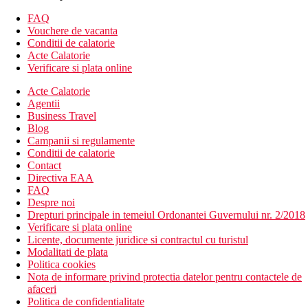
2 blocuri, 9 etaje, 287 camere
gradina
FAQ
inchiriere auto/biciclete
Vouchere de vacanta
spalatorie
Conditii de calatorie
Internet WIFI gratuit
Acte Calatorie
Verificare si plata online
Descrierea plajei
nisipos
Acte Calatorie
sezlonguri si umbrele contra cost
Agentii
Business Travel
Activitati sportive
Blog
Gratuit
Campanii si regulamente
piscina cu apa dulce
Conditii de calatorie
sezlonguri si umbrele la piscina, prosoape la un depozit
Contact
sala de gimnastica
Directiva EAA
darts
FAQ
tenis de masa
Despre noi
animatii de zi si de seara
Drepturi principale in temeiul Ordonantei Guvernului nr. 2/2018
Contra cost
Verificare si plata online
biliard
Licente, documente juridice si contractul cu turistul
sporturi nautice pe plaja
Modalitati de plata
Politica cookies
Mese
Nota de informare privind protectia datelor pentru contactele de
Demipensiune (DP) – mic dejun si cina tip bufet.
afaceri
Bauturile cu cina sunt contra cost.
Politica de confidentialitate