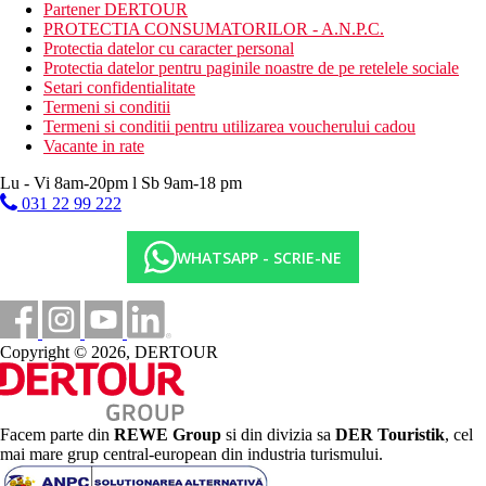
Pensiune completa (FB) – mic dejun, pranz, cina tip bufet.
Partener DERTOUR
Bauturile pentru pranz si cina sunt taxate.
PROTECTIA CONSUMATORILOR - A.N.P.C.
Protectia datelor cu caracter personal
Categoria oficiala
Protectia datelor pentru paginile noastre de pe retelele sociale
3 stele
Setari confidentialitate
Termeni si conditii
Distanţe
Termeni si conditii pentru utilizarea voucherului cadou
Vacante in rate
17 km
Lu - Vi 8am-20pm l Sb 9am-18 pm
Distanta de cel mai apropiat aeroport
031 22 99 222
800 m
Distanta pana la plaja
WHATSAPP - SCRIE-NE
Plaja
Vacanta la plaja
Copyright © 2026, DERTOUR
Galerie foto
Facem parte din
REWE Group
si din divizia sa
DER Touristik
, cel
mai mare grup central-european din industria turismului.