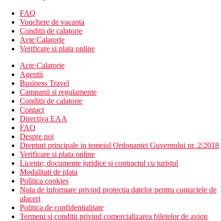
2 blocuri, 9 etaje, 287 camere
gradina
FAQ
inchiriere auto/biciclete
Vouchere de vacanta
spalatorie
Conditii de calatorie
Internet WIFI gratuit
Acte Calatorie
Verificare si plata online
Descrierea plajei
nisipos
Acte Calatorie
sezlonguri si umbrele contra cost
Agentii
Business Travel
Activitati sportive
Campanii si regulamente
Gratuit
Conditii de calatorie
piscina cu apa dulce
Contact
sezlonguri si umbrele la piscina, prosoape la un depozit
Directiva EAA
sala de gimnastica
FAQ
darts
Despre noi
tenis de masa
Drepturi principale in temeiul Ordonantei Guvernului nr. 2/2018
animatii de zi si de seara
Verificare si plata online
Contra cost
Licente, documente juridice si contractul cu turistul
biliard
Modalitati de plata
sporturi nautice pe plaja
Politica cookies
Nota de informare privind protectia datelor pentru contactele de
Mese
afaceri
Demipensiune (DP) – mic dejun si cina tip bufet.
Politica de confidentialitate
Bauturile cu cina sunt contra cost.
Termeni si conditii privind comercializarea biletelor de avion