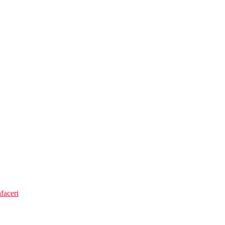
e a la carte.
 a la carte. Bauturile la cina sunt platite suplimentar.
faceri