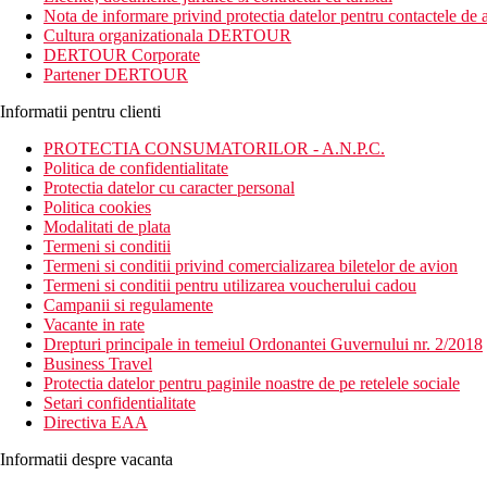
Nota de informare privind protectia datelor pentru contactele de a
Distanta
Cultura organizationala DERTOUR
in centrul orasului Puerto de la Cruz
DERTOUR Corporate
cca. 200 m de plaja
Partener DERTOUR
la aproximativ 1 km de Loro Park
cca. 100 km de aeroport
Informatii pentru clienti
Descrierea camerei
PROTECTIA CONSUMATORILOR - A.N.P.C.
Toate tipurile de camere dispun de:
Politica de confidentialitate
seif
Protectia datelor cu caracter personal
detector de fum
Politica cookies
telefon
Modalitati de plata
TV prin satelit
Termeni si conditii
climatizare
Termeni si conditii privind comercializarea biletelor de avion
Termeni si conditii pentru utilizarea voucherului cadou
Descrierea hotelului
Campanii si regulamente
Hotelul dispune de:
Vacante in rate
WiFi
Drepturi principale in temeiul Ordonantei Guvernului nr. 2/2018
piscina exterioara
Business Travel
gradina
Protectia datelor pentru paginile noastre de pe retelele sociale
aer conditionat
Setari confidentialitate
seif
Directiva EAA
receptie 247
camera de bagaje
Informatii despre vacanta
schimb valutar