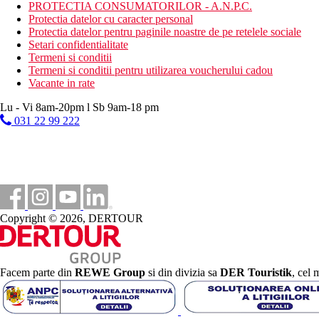
PROTECTIA CONSUMATORILOR - A.N.P.C.
Protectia datelor cu caracter personal
85 km
Protectia datelor pentru paginile noastre de pe retelele sociale
Distanta de cel mai apropiat aeroport
Setari confidentialitate
Termeni si conditii
Plaja
Termeni si conditii pentru utilizarea voucherului cadou
Vacante in rate
Sezlonguri pe plaja contra cost
Umbrele pe plaja contra cost
Lu - Vi 8am-20pm l Sb 9am-18 pm
Vacanta la plaja
031 22 99 222
Piscine
Sezlonguri si umbrele gratuite la piscina
Galerie foto
Copyright © 2026, DERTOUR
Facem parte din
REWE Group
si din divizia sa
DER Touristik
, cel 