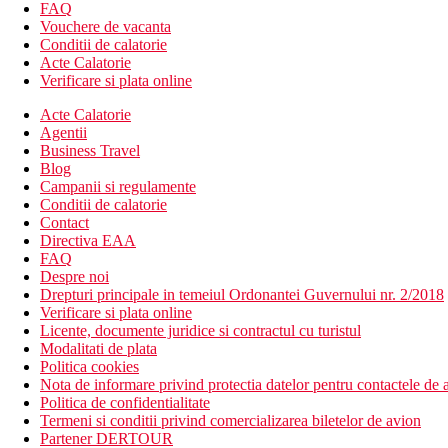
servicii de curatatorie
FAQ
inchirieri automobile
Vouchere de vacanta
Conditii de calatorie
Descrierea plajei
Acte Calatorie
- nisip inchis la culoare
Verificare si plata online
- sezlonguri si umbrele contra cost
Acte Calatorie
Activitati sportive gratuite
Agentii
piscina exterioara
Business Travel
Blog
Dieta
Campanii si regulamente
Self Catering (SC) – self-catering.
Conditii de calatorie
Cazare si mic dejun (BB) - mic dejun tip bufet sau la aleger
Contact
Demipensiune (DP) - mic dejun, cina tip bufet sau la alegere
Directiva EAA
FAQ
Categoria oficiala
Despre noi
3 stele
Drepturi principale in temeiul Ordonantei Guvernului nr. 2/2018
Verificare si plata online
Distanţe
Licente, documente juridice si contractul cu turistul
Modalitati de plata
Politica cookies
200 m
Nota de informare privind protectia datelor pentru contactele de a
Magazine
Politica de confidentialitate
Termeni si conditii privind comercializarea biletelor de avion
1 km
Partener DERTOUR
Distanta pana la plaja