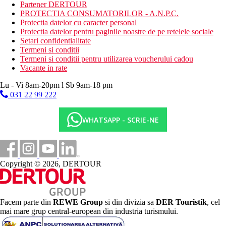
Partener DERTOUR
Optiuni mese
PROTECTIA CONSUMATORILOR - A.N.P.C.
Fara mese
Protectia datelor cu caracter personal
Mic dejun(BB) – mic dejun tip bufet.
Protectia datelor pentru paginile noastre de pe retelele sociale
Demipensiune (DP) – mic dejun tip bufet si cina.
Setari confidentialitate
Bauturile cu cina sunt contra cost.
Termeni si conditii
Pensiune completa (FB) – mic dejun, pranz, cina tip bufet.
Termeni si conditii pentru utilizarea voucherului cadou
Bauturile pentru pranz si cina sunt taxate.
Vacante in rate
Categoria oficiala
Lu - Vi 8am-20pm l Sb 9am-18 pm
4 stele
031 22 99 222
Distanţe
WHATSAPP - SCRIE-NE
300 m
Distanta pana la plaja
200 m
Copyright © 2026, DERTOUR
Centru turistic
200 m
Restaurant
Facem parte din
REWE Group
si din divizia sa
DER Touristik
, cel
mai mare grup central-european din industria turismului.
200 m
Baruri/pub-uri