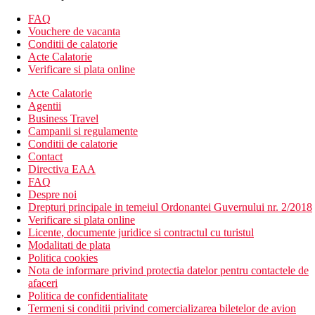
hotel cu 13 etaje
lift
FAQ
hol cu ​​receptie
Vouchere de vacanta
Internet WiFi in zonele publice (gratuit)
Conditii de calatorie
birou de schimb valutar
Acte Calatorie
loc de depozitare al bagajelor
Verificare si plata online
magazin de cadouri
Acte Calatorie
spalatorie (contra cost)
Agentii
seif (contra cost)
Business Travel
Inchirieri auto
Campanii si regulamente
Descrierea plajei
Conditii de calatorie
nisip cca 100 m.
Contact
sezlonguri si umbrele (cu plata)
Directiva EAA
FAQ
Sport si relaxare
Despre noi
piscine cu apa dulce
Drepturi principale in temeiul Ordonantei Guvernului nr. 2/2018
terasa la soare cu sezlonguri si umbrele de soare gratuite
Verificare si plata online
gradina
Licente, documente juridice si contractul cu turistul
animatii de zi si de seara
Modalitati de plata
tenis de masa
Politica cookies
biliard (cu plata)
Nota de informare privind protectia datelor pentru contactele de
camera de joaca
afaceri
sala de fitness
Politica de confidentialitate
sporturi nautice pe plaja
Termeni si conditii privind comercializarea biletelor de avion