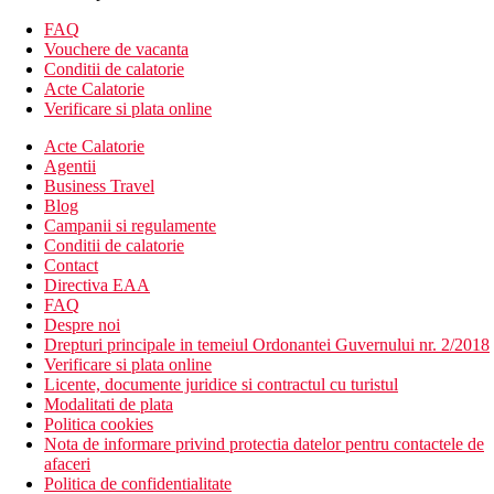
treptata in mare, la aproximativ 300 m de hotel. La intrarea in
FAQ
mare se regasesc pe alocuri pietricele. Sezlonguri si umbrele
Vouchere de vacanta
contra cost.
Conditii de calatorie
Acte Calatorie
Activitati sportive
Verificare si plata online
Gratuit: tenis de masa, fitness.
Contra cost: sauna.
Acte Calatorie
Agentii
Copii
Business Travel
Blog
Patut gratuit (la cerere).
Campanii si regulamente
Conditii de calatorie
Carduri
Contact
Directiva EAA
VISA, EC/MC, Maestro.
FAQ
Site web
Despre noi
http://www.donmanolito.com
Drepturi principale in temeiul Ordonantei Guvernului nr. 2/2018
Verificare si plata online
Internet
Licente, documente juridice si contractul cu turistul
Gratuit:
WiFi in intregul hotel.
Modalitati de plata
Politica cookies
Categoria oficiala
Nota de informare privind protectia datelor pentru contactele de
3 stele
afaceri
Politica de confidentialitate