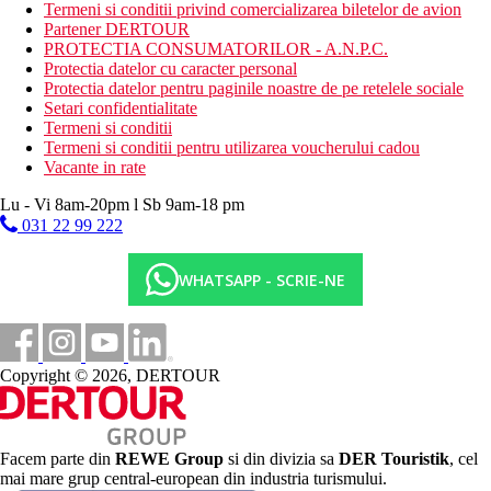
Distanţe
Termeni si conditii privind comercializarea biletelor de avion
Partener DERTOUR
PROTECTIA CONSUMATORILOR - A.N.P.C.
100 m
Protectia datelor cu caracter personal
Magazine
Protectia datelor pentru paginile noastre de pe retelele sociale
Setari confidentialitate
100 m
Termeni si conditii
Restaurant
Termeni si conditii pentru utilizarea voucherului cadou
Vacante in rate
350 m
Distanta pana la plaja
Lu - Vi 8am-20pm l Sb 9am-18 pm
031 22 99 222
90 km
Distanta de cel mai apropiat aeroport
WHATSAPP - SCRIE-NE
300 m
Centrul orasului
Plaja
Copyright © 2026, DERTOUR
Sezlonguri pe plaja contra cost
Umbrele pe plaja contra cost
Vacanta la plaja
Facem parte din
REWE Group
si din divizia sa
DER Touristik
, cel
mai mare grup central-european din industria turismului.
Piscine