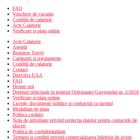
Divertisment
FAQ
Posibilitatea de divertisment in imediata apropiere a hotelului.
Vouchere de vacanta
Conditii de calatorie
Mese
Acte Calatorie
Verificare si plata online
Bufet mic dejun.
Acte Calatorie
*Optiune de cumparare demipensiune si all inclusive.
Agentii
Business Travel
Plaja
Campanii si regulamente
Conditii de calatorie
Populara plaja Playa Jardin cu nisip inchis la culoare si o intrare
Contact
treptata in mare este la aproximativ 300 m. La intrarea in mare
Directiva EAA
exista niste pietricele. Sezlonguri si umbrele sunt contra cost.
FAQ
Despre noi
Copii
Drepturi principale in temeiul Ordonantei Guvernului nr. 2/2018
Patut gratuit (la cerere).
Verificare si plata online
Licente, documente juridice si contractul cu turistul
Carduri
Modalitati de plata
Politica cookies
VISA, CE/MC.
Nota de informare privind protectia datelor pentru contactele de
afaceri
Stravovanie
Politica de confidentialitate
Mic dejun, pranz si cina tip bufet
Termeni si conditii privind comercializarea biletelor de avion