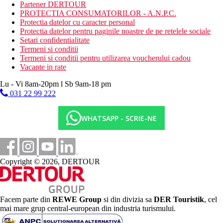
O gustare usoara in timpul zilei
Partener DERTOUR
Bauturi alcoolice si nealcoolice alese de productie locala
PROTECTIA CONSUMATORILOR - A.N.P.C.
(10:00 - 24:00)
Protectia datelor cu caracter personal
Protectia datelor pentru paginile noastre de pe retelele sociale
Site web
Setari confidentialitate
http://www.gfhoteles.com/en/index.html
Termeni si conditii
Termeni si conditii pentru utilizarea voucherului cadou
Internet
Vacante in rate
Gratuit:
wifi in hol.
Lu - Vi 8am-20pm l Sb 9am-18 pm
031 22 99 222
Distanţe
WHATSAPP - SCRIE-NE
1 km
Centrul orasului
350 m
Distanta pana la plaja
Copyright © 2026, DERTOUR
91 km
Distanta de cel mai apropiat aeroport
600 m
Facem parte din
REWE Group
si din divizia sa
DER Touristik
, cel
Centru turistic
mai mare grup central-european din industria turismului.