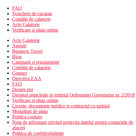
servicii de spalatorie (contra cost)
restaurantul „El Rincón”
FAQ
baruri
Vouchere de vacanta
lobby bar
Conditii de calatorie
bar langa piscina
Acte Calatorie
piscina pentru copii: incalzita, in functie de sezon
Verificare si plata online
babysitting: contra cost
Acte Calatorie
scaune inalte pentru copii
Agentii
patut: inclus in pret, la cerere
Business Travel
loc de joaca
Blog
Descrierea plajei
Campanii si regulamente
plaja cu nisip
Conditii de calatorie
Contact
Activitati sportive gratuite
Directiva EAA
sala de fitness
FAQ
minigolf
Despre noi
depozit pentru biciclete
Drepturi principale in temeiul Ordonantei Guvernului nr. 2/2018
Verificare si plata online
Activitati sportive contra cost
Licente, documente juridice si contractul cu turistul
wellness
Modalitati de plata
sauna cu aburi
Politica cookies
masaje
Nota de informare privind protectia datelor pentru contactele de
tenis
afaceri
inchiriere de biciclete
Politica de confidentialitate