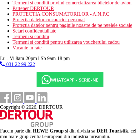
jacuzzi
Termeni si conditii privind comercializarea biletelor de avion
Partener DERTOUR
Masa
PROTECTIA CONSUMATORILOR - A.N.P.C.
mic dejun si cina tip bufet
Protectia datelor cu caracter personal
Protectia datelor pentru paginile noastre de pe retelele sociale
Categoria oficiala
Setari confidentialitate
4 stele
Termeni si conditii
Termeni si conditii pentru utilizarea voucherului cadou
Site web
Vacante in rate
https://www.riu.com/en/hotel/spain/tenerife/hotel-riu-garoe
Lu - Vi 8am-20pm l Sb 9am-18 pm
Distanţe
031 22 99 222
1 km
WHATSAPP - SCRIE-NE
Distanta pana la plaja
87 km
Distanta de cel mai apropiat aeroport
Copyright © 2026, DERTOUR
2 km
Centru turistic
1,5 km
Centrul orasului
Facem parte din
REWE Group
si din divizia sa
DER Touristik
, cel
mai mare grup central-european din industria turismului.