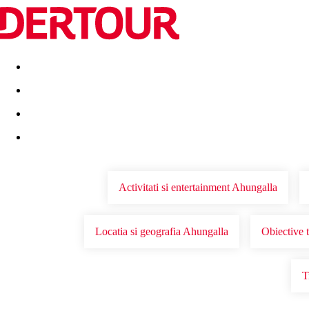
Destinatii
Vacanta perfecta
OFERTE DE NERATAT
Activitati si entertainment Ahungalla
Locatia si geografia Ahungalla
Obiective t
T