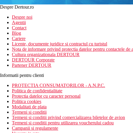
Despre Dertour.ro
Despre noi
Agentii
Contact
Blog
Cariere
Licente, documente juridice si contractul cu turistul
Nota de informare privind protectia datelor pentru contactele de a
Cultura organizationala DERTOUR
DERTOUR Corporate
Partener DERTOUR
Informatii pentru clienti
PROTECTIA CONSUMATORILOR - A.N.P.C.
Politica de confidentialitate
Protectia datelor cu caracter personal
Politica cookies
Modalitati de plata
Termeni si conditii
Termeni si conditii privind comercializarea biletelor de avion
Termeni si conditii pentru utilizarea voucherului cadou
Campanii si regulamente