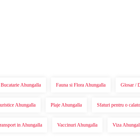
Voucher Cadou
Agentii
Bucatarie Ahungalla
Fauna si Flora Ahungalla
Glosar / 
uristice Ahungalla
Plaje Ahungalla
Sfaturi pentru o calat
ransport in Ahungalla
Vaccinuri Ahungalla
Viza Ahungal