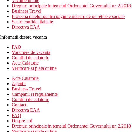
Vacante in rate
Drepturi principale in temeiul Ordonantei Guvernului nr. 2/2018
Business Travel
Protectia datelor pentru paginile noastre de pe retelele sociale
Setari confidentialitate
Directiva EAA
Informatii despre vacanta
FAQ
Vouchere de vacanta
Conditii de calatorie
Acte Calatorie
Verificare si plata online
Acte Calatorie
Agentii
Business Travel
Campanii si regulamente
Conditii de calatorie
Contact
Directiva EAA
FAQ
Despre noi
Drepturi principale in temeiul Ordonantei Guvernului nr. 2/2018
Verificare si plata online