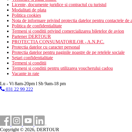
Licente, documente juridice si contractul cu turistul
Modalitati de plata
Politica cookies
Nota de informare privind protectia datelor pentru contactele de a
Politica de confidentialitate
Termeni si conditii privind comercializarea biletelor de avion
Partener DERTOUR
PROTECTIA CONSUMATORILOR - A.N.P.C.
Protectia datelor cu caracter personal
Protectia datelor pentru paginile noastre de pe retelele sociale
Setari confidentialitate
Termeni si conditii
Termeni si conditii pentru utilizarea voucherului cadou
Vacante in rate
Lu - Vi 8am-20pm l Sb 9am-18 pm
031 22 99 222
Copyright © 2026, DERTOUR