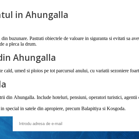
tul in Ahungalla
 din buzunare. Pastrati obiectele de valoare in siguranta si evitati sa av
 de a pleca la drum.
 din Ahungalla
 cald, umed si ploios pe tot parcursul anului, cu variatii sezoniere foar
la
ii din Ahungalla. Include hoteluri, pensiuni, operatori turistici, agentii 
, in special in satele din apropiere, precum Balapitiya si Kosgoda.