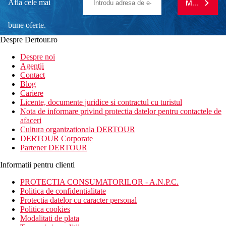
Afla cele mai
MA ABONE
bune oferte.
Despre Dertour.ro
Inscrie-te la
Despre noi
Agentii
newsletter!
Contact
Blog
Cariere
Licente, documente juridice si contractul cu turistul
Nota de informare privind protectia datelor pentru contactele de
afaceri
Cultura organizationala DERTOUR
DERTOUR Corporate
Partener DERTOUR
Informatii pentru clienti
PROTECTIA CONSUMATORILOR - A.N.P.C.
Politica de confidentialitate
Protectia datelor cu caracter personal
Politica cookies
Modalitati de plata