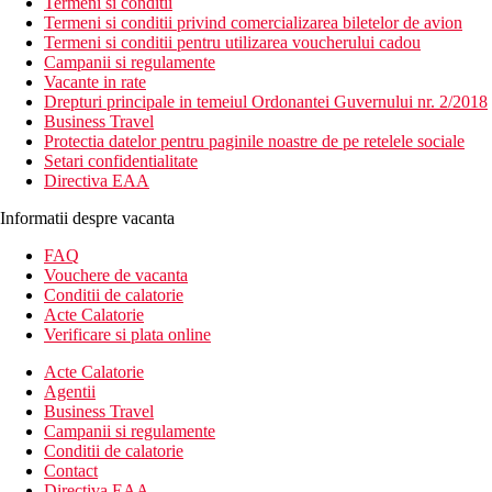
Termeni si conditii
Termeni si conditii privind comercializarea biletelor de avion
Termeni si conditii pentru utilizarea voucherului cadou
Campanii si regulamente
Vacante in rate
Drepturi principale in temeiul Ordonantei Guvernului nr. 2/2018
Business Travel
Protectia datelor pentru paginile noastre de pe retelele sociale
Setari confidentialitate
Directiva EAA
Informatii despre vacanta
FAQ
Vouchere de vacanta
Conditii de calatorie
Acte Calatorie
Verificare si plata online
Acte Calatorie
Agentii
Business Travel
Campanii si regulamente
Conditii de calatorie
Contact
Directiva EAA