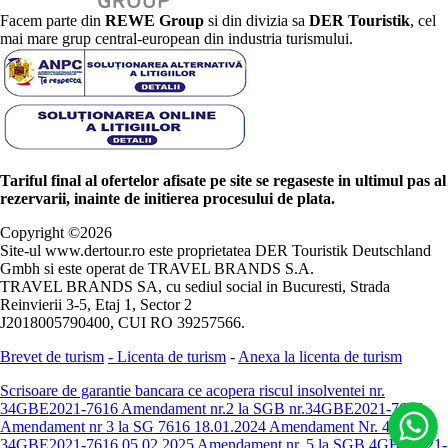
Facem parte din
REWE Group
si din divizia sa
DER Touristik
, cel
mai mare grup central-european din industria turismului.
Tariful final al ofertelor afisate pe site se regaseste in ultimul pas al
rezervarii, inainte de initierea procesului de plata.
Copyright ©
2026
Site-ul www.dertour.ro este proprietatea DER Touristik Deutschland
Gmbh si este operat de TRAVEL BRANDS S.A.
TRAVEL BRANDS SA, cu sediul social in Bucuresti, Strada
Reinvierii 3-5, Etaj 1, Sector 2
J2018005790400, CUI RO 39257566.
Brevet de turism
-
Licenta de turism
-
Anexa la licenta de turism
Scrisoare de garantie bancara ce acopera riscul insolventei nr.
34GBE2021-7616
Amendament nr.2 la SGB nr.34GBE2021-7616
Amendament nr 3 la SG 7616 18.01.2024
Amendament Nr. 4 -
34GBE2021-7616 05.02.2025
Amendament nr. 5 la SGB 4GBE2021-