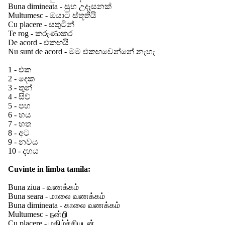
Buna dimineata - සුභ උදෑසනක්
Multumesc - ඔයාට ස්තූතියි
Cu placere - සතුටින්
Te rog - කරුණාකර
De acord - එකඟයි
Nu sunt de acord - මම එකඟවෙන්නේ නැහැ
1 - එක
2 - දෙක
3 - තුන්
4 - සිව්
5 - පහ
6 - හය
7 - හත
8 - අට
9 - නවය
10 - දහය
Cuvinte in limba tamila:
Buna ziua - வணக்கம்
Buna seara - மாலை வணக்கம்
Buna dimineata - காலை வணக்கம்
Multumesc - நன்றி
Cu placere - மகிழ்ச்சியுடன்