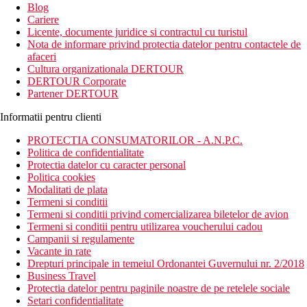
Blog
Cariere
Licente, documente juridice si contractul cu turistul
Nota de informare privind protectia datelor pentru contactele de
afaceri
Cultura organizationala DERTOUR
DERTOUR Corporate
Partener DERTOUR
Informatii pentru clienti
PROTECTIA CONSUMATORILOR - A.N.P.C.
Politica de confidentialitate
Protectia datelor cu caracter personal
Politica cookies
Modalitati de plata
Termeni si conditii
Termeni si conditii privind comercializarea biletelor de avion
Termeni si conditii pentru utilizarea voucherului cadou
Campanii si regulamente
Vacante in rate
Drepturi principale in temeiul Ordonantei Guvernului nr. 2/2018
Business Travel
Protectia datelor pentru paginile noastre de pe retelele sociale
Setari confidentialitate