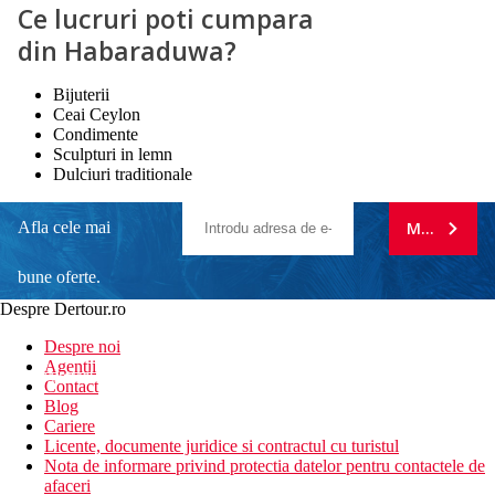
Ce lucruri poti cumpara
din Habaraduwa?
Bijuterii
Ceai Ceylon
Condimente
Sculpturi in lemn
Dulciuri traditionale
Afla cele mai
MA ABONE
bune oferte.
Despre Dertour.ro
Inscrie-te la
Despre noi
Agentii
newsletter!
Contact
Blog
Cariere
Licente, documente juridice si contractul cu turistul
Nota de informare privind protectia datelor pentru contactele de
afaceri