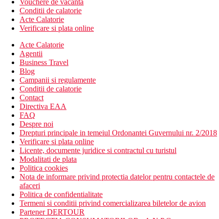
Vouchere de vacanta
Conditii de calatorie
Acte Calatorie
Verificare si plata online
Acte Calatorie
Agentii
Business Travel
Blog
Campanii si regulamente
Conditii de calatorie
Contact
Directiva EAA
FAQ
Despre noi
Drepturi principale in temeiul Ordonantei Guvernului nr. 2/2018
Verificare si plata online
Licente, documente juridice si contractul cu turistul
Modalitati de plata
Politica cookies
Nota de informare privind protectia datelor pentru contactele de
afaceri
Politica de confidentialitate
Termeni si conditii privind comercializarea biletelor de avion
Partener DERTOUR