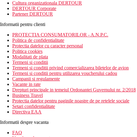
Cultura organizationala DERTOUR
DERTOUR Corporate
Partener DERTOUR
Informatii pentru clienti
PROTECTIA CONSUMATORILOR - A.N.P.C.
Politica de confidentialitate
Protectia datelor cu caracter personal
Politica cookies
Modalitati de plata
Termeni si conditii
Termeni si conditii privind comercializarea biletelor de avion
Termeni si conditii pentru utilizarea voucherului cadou
Campanii si regulamente
Vacante in rate
Drepturi principale in temeiul Ordonantei Guvernului nr. 2/2018
Business Travel
Protectia datelor pentru paginile noastre de pe retelele sociale
Setari confidentialitate
Directiva EAA
Informatii despre vacanta
FAQ