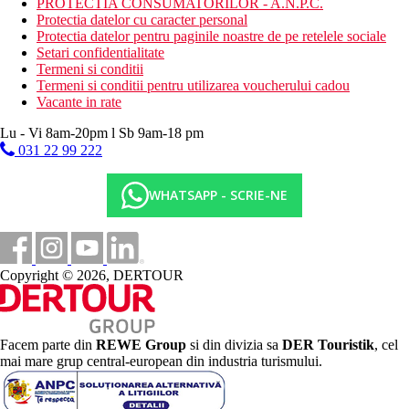
PROTECTIA CONSUMATORILOR - A.N.P.C.
Protectia datelor cu caracter personal
Protectia datelor pentru paginile noastre de pe retelele sociale
Setari confidentialitate
Termeni si conditii
Termeni si conditii pentru utilizarea voucherului cadou
Vacante in rate
Lu - Vi 8am-20pm l Sb 9am-18 pm
031 22 99 222
WHATSAPP - SCRIE-NE
Copyright © 2026, DERTOUR
Facem parte din
REWE Group
si din divizia sa
DER Touristik
, cel
mai mare grup central-european din industria turismului.