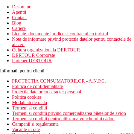
Inscrie-te la
Despre noi
Agentii
newsletter!
Contact
Blog
Cariere
Licente, documente juridice si contractul cu turistul
Nota de informare privind protectia datelor pentru contactele de
afaceri
Cultura organizationala DERTOUR
DERTOUR Corporate
Partener DERTOUR
Informatii pentru clienti
PROTECTIA CONSUMATORILOR - A.N.P.C.
Politica de confidentialitate
Protectia datelor cu caracter personal
Politica cookies
Modalitati de plata
Termeni si conditii
Termeni si conditii privind comercializarea biletelor de avion
Termeni si conditii pentru utilizarea voucherului cadou
Campanii si regulamente
Vacante in rate