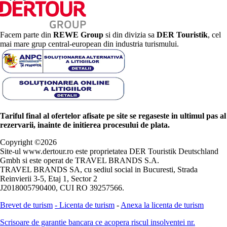
Facem parte din
REWE Group
si din divizia sa
DER Touristik
, cel
mai mare grup central-european din industria turismului.
Tariful final al ofertelor afisate pe site se regaseste in ultimul pas al
rezervarii, inainte de initierea procesului de plata.
Copyright ©
2026
Site-ul www.dertour.ro este proprietatea DER Touristik Deutschland
Gmbh si este operat de TRAVEL BRANDS S.A.
TRAVEL BRANDS SA, cu sediul social in Bucuresti, Strada
Reinvierii 3-5, Etaj 1, Sector 2
J2018005790400, CUI RO 39257566.
Brevet de turism
-
Licenta de turism
-
Anexa la licenta de turism
Scrisoare de garantie bancara ce acopera riscul insolventei nr.