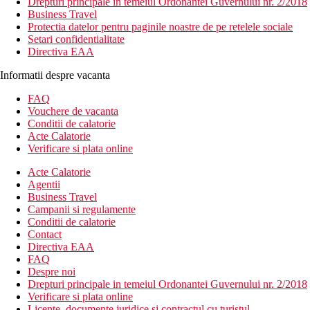
Drepturi principale in temeiul Ordonantei Guvernului nr. 2/2018
Business Travel
Protectia datelor pentru paginile noastre de pe retelele sociale
Setari confidentialitate
Directiva EAA
Informatii despre vacanta
FAQ
Vouchere de vacanta
Conditii de calatorie
Acte Calatorie
Verificare si plata online
Acte Calatorie
Agentii
Business Travel
Campanii si regulamente
Conditii de calatorie
Contact
Directiva EAA
FAQ
Despre noi
Drepturi principale in temeiul Ordonantei Guvernului nr. 2/2018
Verificare si plata online
Licente, documente juridice si contractul cu turistul