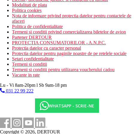
Modalitati de plata
Politica cookies
Nota de informare privind protectia datelor pentru contactele de
afaceri
Politica de confidentialitate
Termeni si conditii privind comercializarea biletelor de avion
Partener DERTOUR
PROTECTIA CONSUMATORILOR - A.N.P.C.
Protectia datelor cu caracter personal
Protectia datelor pentru paginile noastre de pe retelele sociale
Setari confidentialitate
Termeni si conditii
Termeni si conditii pentru utilizarea voucherului cadou
Vacante in rate
Lu - Vi 8am-20pm l Sb 9am-18 pm
031 22 99 222
WHATSAPP - SCRIE-NE
Copyright © 2026, DERTOUR