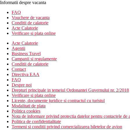
Informatii despre vacanta
FAQ
Vouchere de vacanta
Conditii de calatorie
Acte Calatorie
Verificare si plata online
Acte Calatorie
Agentii
Business Travel
Campanii si regulamente
Conditii de calatorie
Contact
Directiva EAA
FAQ
Despre noi
Drepturi principale in temeiul Ordonantei Guvernului nr. 2/2018
Verificare si plata online
Licente, documente juridice si contractul cu turistul
Modalitati de plata
Politica cookies
Nota de informare privind protectia datelor pentru contactele de a
Politica de confidentialitate
Termeni si conditii privind comercializarea biletelor de avion