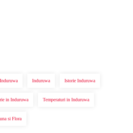
r Induruwa
Induruwa
Istorie Induruwa
orie in Induruwa
Temperaturi in Induruwa
una si Flora