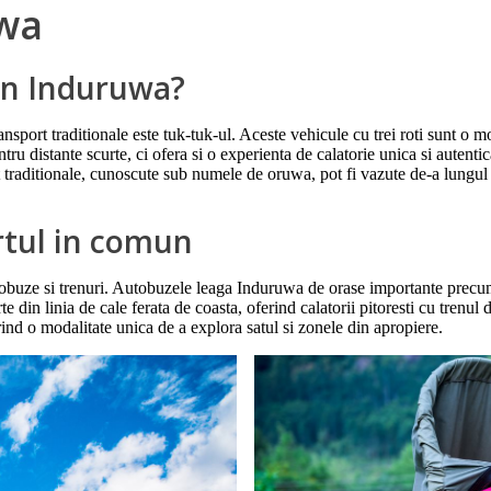
uwa
 in Induruwa?
port traditionale este tuk-tuk-ul. Aceste vehicule cu trei roti sunt o mo
tru distante scurte, ci ofera si o experienta de calatorie unica si autenti
it traditionale, cunoscute sub numele de oruwa, pot fi vazute de-a lungul 
rtul in comun
tobuze si trenuri. Autobuzele leaga Induruwa de orase importante precum
 din linia de cale ferata de coasta, oferind calatorii pitoresti cu trenul 
ind o modalitate unica de a explora satul si zonele din apropiere.