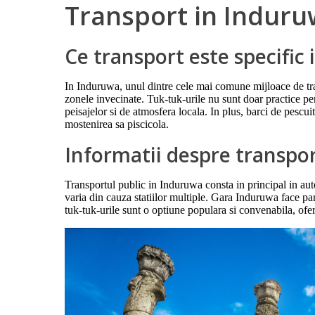
Transport in Indur
Ce transport este specific
In Induruwa, unul dintre cele mai comune mijloace de trans
zonele invecinate. Tuk-tuk-urile nu sunt doar practice pen
peisajelor si de atmosfera locala. In plus, barci de pescu
mostenirea sa piscicola.
Informatii despre transpo
Transportul public in Induruwa consta in principal in au
varia din cauza statiilor multiple. Gara Induruwa face parte
tuk-tuk-urile sunt o optiune populara si convenabila, ofer