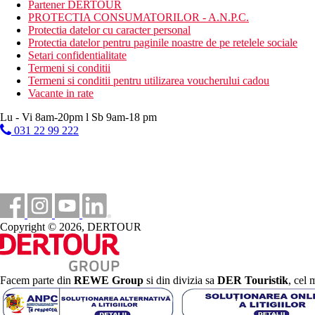
Partener DERTOUR
PROTECTIA CONSUMATORILOR - A.N.P.C.
Protectia datelor cu caracter personal
Protectia datelor pentru paginile noastre de pe retelele sociale
Setari confidentialitate
Termeni si conditii
Termeni si conditii pentru utilizarea voucherului cadou
Vacante in rate
Lu - Vi 8am-20pm l Sb 9am-18 pm
031 22 99 222
Copyright © 2026, DERTOUR
Facem parte din
REWE Group
si din divizia sa
DER Touristik
, cel 