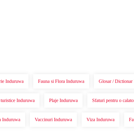
Voucher Cadou
Agentii
rie Induruwa
Fauna si Flora Induruwa
Glosar / Dictiona
 turistice Induruwa
Plaje Induruwa
Sfaturi pentru o calat
in Induruwa
Vaccinuri Induruwa
Viza Induruwa
Fa