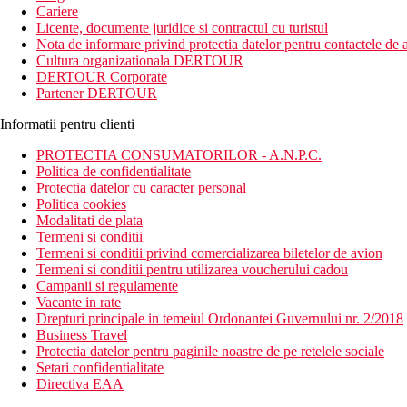
Cariere
Licente, documente juridice si contractul cu turistul
Nota de informare privind protectia datelor pentru contactele de a
Cultura organizationala DERTOUR
DERTOUR Corporate
Partener DERTOUR
Informatii pentru clienti
PROTECTIA CONSUMATORILOR - A.N.P.C.
Politica de confidentialitate
Protectia datelor cu caracter personal
Politica cookies
Modalitati de plata
Termeni si conditii
Termeni si conditii privind comercializarea biletelor de avion
Termeni si conditii pentru utilizarea voucherului cadou
Campanii si regulamente
Vacante in rate
Drepturi principale in temeiul Ordonantei Guvernului nr. 2/2018
Business Travel
Protectia datelor pentru paginile noastre de pe retelele sociale
Setari confidentialitate
Directiva EAA