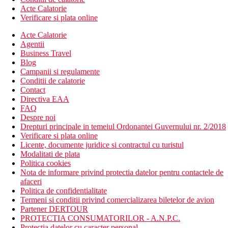
Acte Calatorie
Verificare si plata online
Acte Calatorie
Agentii
Business Travel
Blog
Campanii si regulamente
Conditii de calatorie
Contact
Directiva EAA
FAQ
Despre noi
Drepturi principale in temeiul Ordonantei Guvernului nr. 2/2018
Verificare si plata online
Licente, documente juridice si contractul cu turistul
Modalitati de plata
Politica cookies
Nota de informare privind protectia datelor pentru contactele de
afaceri
Politica de confidentialitate
Termeni si conditii privind comercializarea biletelor de avion
Partener DERTOUR
PROTECTIA CONSUMATORILOR - A.N.P.C.
Protectia datelor cu caracter personal