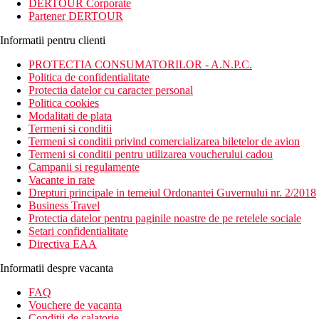
DERTOUR Corporate
Partener DERTOUR
Informatii pentru clienti
PROTECTIA CONSUMATORILOR - A.N.P.C.
Politica de confidentialitate
Protectia datelor cu caracter personal
Politica cookies
Modalitati de plata
Termeni si conditii
Termeni si conditii privind comercializarea biletelor de avion
Termeni si conditii pentru utilizarea voucherului cadou
Campanii si regulamente
Vacante in rate
Drepturi principale in temeiul Ordonantei Guvernului nr. 2/2018
Business Travel
Protectia datelor pentru paginile noastre de pe retelele sociale
Setari confidentialitate
Directiva EAA
Informatii despre vacanta
FAQ
Vouchere de vacanta
Conditii de calatorie