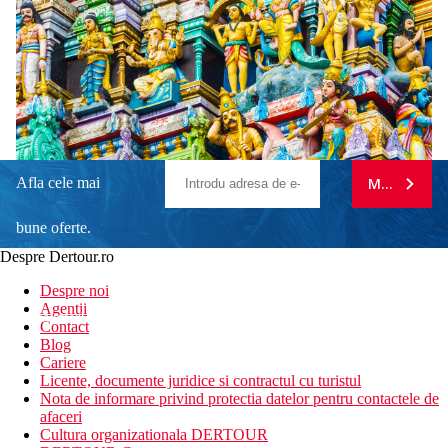
Afla cele mai
MA ABONE
bune oferte.
Despre Dertour.ro
Inscrie-te la
Despre noi
Agentii
newsletter!
Contact
Blog
Cariere
Licente, documente juridice si contractul cu turistul
Nota de informare privind protectia datelor pentru contactele de
afaceri
Cultura organizationala DERTOUR