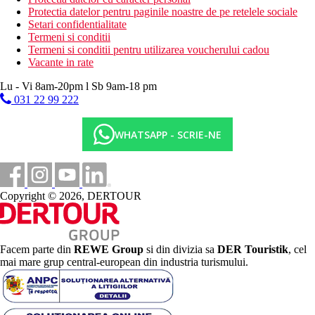
Protectia datelor pentru paginile noastre de pe retelele sociale
Setari confidentialitate
Termeni si conditii
Termeni si conditii pentru utilizarea voucherului cadou
Vacante in rate
Lu - Vi 8am-20pm l Sb 9am-18 pm
031 22 99 222
WHATSAPP - SCRIE-NE
Copyright © 2026, DERTOUR
Facem parte din
REWE Group
si din divizia sa
DER Touristik
, cel
mai mare grup central-european din industria turismului.