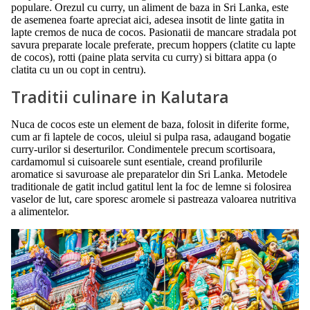
populare. Orezul cu curry, un aliment de baza in Sri Lanka, este
de asemenea foarte apreciat aici, adesea insotit de linte gatita in
lapte cremos de nuca de cocos. Pasionatii de mancare stradala pot
savura preparate locale preferate, precum hoppers (clatite cu lapte
de cocos), rotti (paine plata servita cu curry) si bittara appa (o
clatita cu un ou copt in centru).
Traditii culinare in Kalutara
Nuca de cocos este un element de baza, folosit in diferite forme,
cum ar fi laptele de cocos, uleiul si pulpa rasa, adaugand bogatie
curry-urilor si deserturilor. Condimentele precum scortisoara,
cardamomul si cuisoarele sunt esentiale, creand profilurile
aromatice si savuroase ale preparatelor din Sri Lanka. Metodele
traditionale de gatit includ gatitul lent la foc de lemne si folosirea
vaselor de lut, care sporesc aromele si pastreaza valoarea nutritiva
a alimentelor.