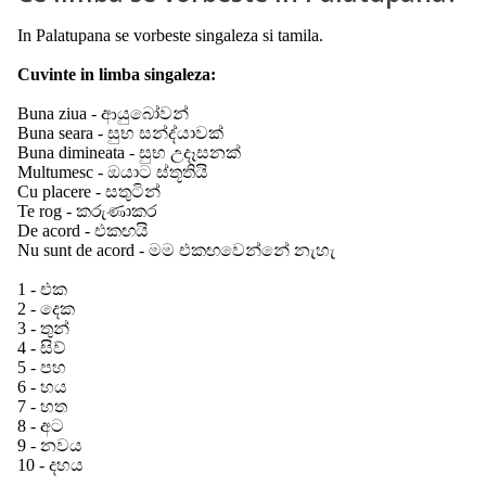
In Palatupana se vorbeste singaleza si tamila.
Cuvinte in limba singaleza:
Buna ziua -
ආයුබෝවන්
Buna seara - සුභ සන්ද්යාවක්
Buna dimineata - සුභ උදෑසනක්
Multumesc - ඔයාට ස්තූතියි
Cu placere - සතුටින්
Te rog - කරුණාකර
De acord - එකඟයි
Nu sunt de acord - මම එකඟවෙන්නේ නැහැ
1 - එක
2 - දෙක
3 - තුන්
4 - සිව්
5 - පහ
6 - හය
7 - හත
8 - අට
9 - නවය
10 - දහය