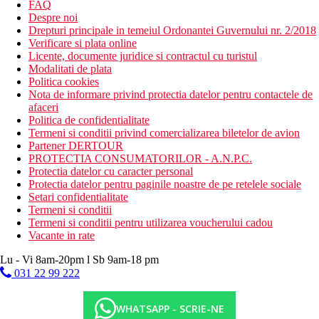
FAQ
Despre noi
Drepturi principale in temeiul Ordonantei Guvernului nr. 2/2018
Verificare si plata online
Licente, documente juridice si contractul cu turistul
Modalitati de plata
Politica cookies
Nota de informare privind protectia datelor pentru contactele de
afaceri
Politica de confidentialitate
Termeni si conditii privind comercializarea biletelor de avion
Partener DERTOUR
PROTECTIA CONSUMATORILOR - A.N.P.C.
Protectia datelor cu caracter personal
Protectia datelor pentru paginile noastre de pe retelele sociale
Setari confidentialitate
Termeni si conditii
Termeni si conditii pentru utilizarea voucherului cadou
Vacante in rate
Lu - Vi 8am-20pm l Sb 9am-18 pm
031 22 99 222
WHATSAPP - SCRIE-NE