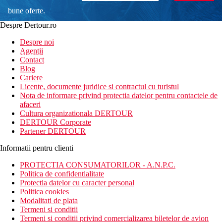
bune oferte.
Despre Dertour.ro
Inscrie-te la
Despre noi
Agentii
newsletter!
Contact
Blog
Cariere
Licente, documente juridice si contractul cu turistul
Nota de informare privind protectia datelor pentru contactele de
afaceri
Cultura organizationala DERTOUR
DERTOUR Corporate
Partener DERTOUR
Informatii pentru clienti
PROTECTIA CONSUMATORILOR - A.N.P.C.
Politica de confidentialitate
Protectia datelor cu caracter personal
Politica cookies
Modalitati de plata
Termeni si conditii
Termeni si conditii privind comercializarea biletelor de avion