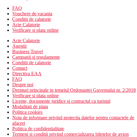
FAQ
Camera Premier, cu acces la plaja:
paturi king size sau
Vouchere de vacanta
twin
Conditii de calatorie
Camera Premier, cu vedere la ocean:
paturi king size
Acte Calatorie
sau twin
Verificare si plata online
Camera Deluxe, cu vedere la ocean:
pat king, aparat
Nespresso
Acte Calatorie
Vila cu piscina:
pat king, DVD player, gradina
Agentii
Vila cu piscina, vedere la ocean:
DVD player, pat king
Business Travel
Vila cu piscina, acces la plaja:
DVD player, pat king
Campanii si regulamente
Vila cu piscina:
doua dormitoare, paturi king sau twin,
Conditii de calatorie
DVD player
Contact
Directiva EAA
Descrierea hotelului
FAQ
Hotelul dispune de:
Despre noi
Drepturi principale in temeiul Ordonantei Guvernului nr. 2/2018
lobby cu receptie
Verificare si plata online
152 de camere
Licente, documente juridice si contractul cu turistul
3 restaurante (internationale, italiene, srilankase)
Modalitati de plata
3 baruri
Politica cookies
crama
Nota de informare privind protectia datelor pentru contactele de
centru de afaceri
afaceri
piscina exterioara impresionanta
Politica de confidentialitate
jacuzzi
Termeni si conditii privind comercializarea biletelor de avion
schimb valutar