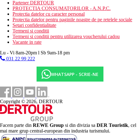
Partener DERTOUR
sala de conferinte
PROTECTIA CONSUMATORILOR - A.N.P.C.
biblioteca
Protectia datelor cu caracter personal
salon de infrumusetare
Protectia datelor pentru paginile noastre de pe retelele sociale
spalatorie
Setari confidentialitate
magazin de cadouri etc.
Termeni si conditii
centrul de wellness local
Termeni si conditii pentru utilizarea voucherului cadou
receptie deschisa non stop
Vacante in rate
camera de bagaje
gradina
Lu - Vi 8am-20pm l Sb 9am-18 pm
aer conditionat
031 22 99 222
parcare
sala de fitness
gratar (contra cost)
WHATSAPP - SCRIE-NE
sala de conferinta (contra cost)
Descrierea plajei
o plaja frumoasa de nisip este situata chiar langa hotel
Copyright © 2026, DERTOUR
Activitati sportive gratuite
ciclism
darts
tenis de masa
Facem parte din
REWE Group
si din divizia sa
DER Touristik
, cel
camera de jocuri
mai mare grup central-european din industria turismului.
teren de tenis
plaja