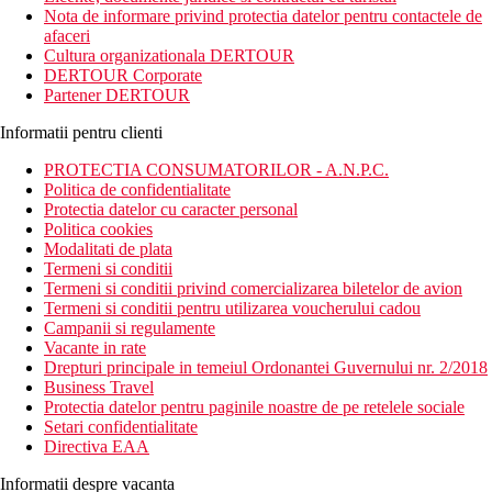
Wi-Fi gratuit, 6 restaurante, inclusiv restaurantul Teppanyaki
Nota de informare privind protectia datelor pentru contactele de
Beach inspirat din Sri Lanka si restaurantul italian Il Mare, cu
afaceri
vedere uimitoare la ocean.
Cultura organizationala DERTOUR
DERTOUR Corporate
Distanta
Partener DERTOUR
200 m distanta de Plaja Goyambokka
45 km distanta de Aeroportul International Mattala
Informatii pentru clienti
Rajapaksa
350 m distanta de Siharas Tangalle - the Cafe on the
PROTECTIA CONSUMATORILOR - A.N.P.C.
Highway
Politica de confidentialitate
Protectia datelor cu caracter personal
Descrierea camerei
Politica cookies
Modalitati de plata
Facilitati camera:
Termeni si conditii
Termeni si conditii privind comercializarea biletelor de avion
aer conditionat
Termeni si conditii pentru utilizarea voucherului cadou
cada sau dus
Campanii si regulamente
Wifi
Vacante in rate
minibar
Drepturi principale in temeiul Ordonantei Guvernului nr. 2/2018
seif
Business Travel
terasa / balcon
Protectia datelor pentru paginile noastre de pe retelele sociale
uscator de par
Setari confidentialitate
Directiva EAA
Daca nu se specifica altfel, camerele au facilitatile de mai
sus:
Informatii despre vacanta