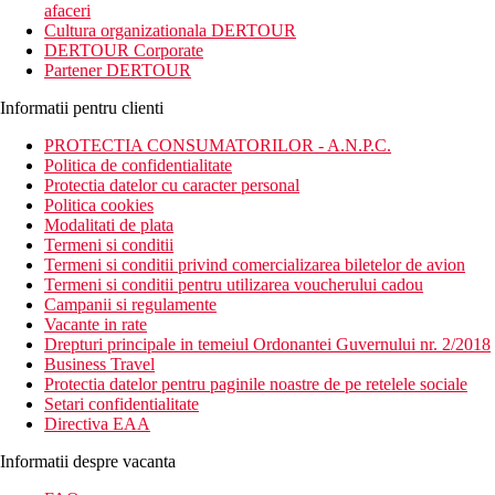
afaceri
Cultura organizationala DERTOUR
DERTOUR Corporate
Partener DERTOUR
Informatii pentru clienti
PROTECTIA CONSUMATORILOR - A.N.P.C.
Politica de confidentialitate
Protectia datelor cu caracter personal
Politica cookies
Modalitati de plata
Termeni si conditii
Termeni si conditii privind comercializarea biletelor de avion
Termeni si conditii pentru utilizarea voucherului cadou
Campanii si regulamente
Vacante in rate
Drepturi principale in temeiul Ordonantei Guvernului nr. 2/2018
Business Travel
Protectia datelor pentru paginile noastre de pe retelele sociale
Setari confidentialitate
Directiva EAA
Informatii despre vacanta