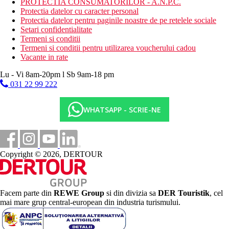
PROTECTIA CONSUMATORILOR - A.N.P.C.
Protectia datelor cu caracter personal
Protectia datelor pentru paginile noastre de pe retelele sociale
Setari confidentialitate
Termeni si conditii
Termeni si conditii pentru utilizarea voucherului cadou
Vacante in rate
Lu - Vi 8am-20pm l Sb 9am-18 pm
031 22 99 222
WHATSAPP - SCRIE-NE
Copyright © 2026, DERTOUR
Facem parte din
REWE Group
si din divizia sa
DER Touristik
, cel
mai mare grup central-european din industria turismului.