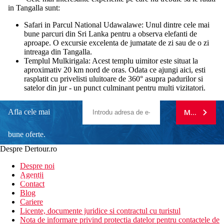
in Tangalla sunt:
Safari in Parcul National Udawalawe: Unul dintre cele mai
bune parcuri din Sri Lanka pentru a observa elefanti de
aproape. O excursie excelenta de jumatate de zi sau de o zi
intreaga din Tangalla.
Templul Mulkirigala: Acest templu uimitor este situat la
aproximativ 20 km nord de oras. Odata ce ajungi aici, esti
rasplatit cu privelisti uluitoare de 360° asupra padurilor si
satelor din jur - un punct culminant pentru multi vizitatori.
Afla cele mai
MA ABONE
bune oferte.
Despre Dertour.ro
Inscrie-te la
Despre noi
Agentii
newsletter!
Contact
Blog
Cariere
Licente, documente juridice si contractul cu turistul
Nota de informare privind protectia datelor pentru contactele de