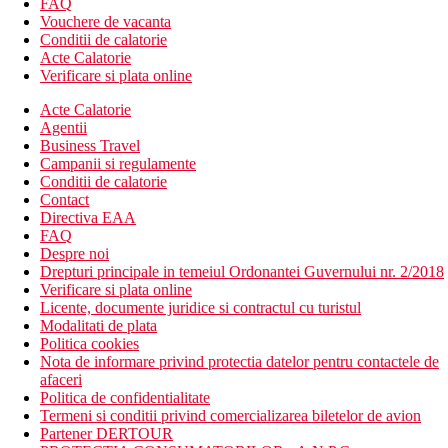
FAQ
Vouchere de vacanta
Conditii de calatorie
Acte Calatorie
Verificare si plata online
Acte Calatorie
Agentii
Business Travel
Campanii si regulamente
Conditii de calatorie
Contact
Directiva EAA
FAQ
Despre noi
Drepturi principale in temeiul Ordonantei Guvernului nr. 2/2018
Verificare si plata online
Licente, documente juridice si contractul cu turistul
Modalitati de plata
Politica cookies
Nota de informare privind protectia datelor pentru contactele de
afaceri
Politica de confidentialitate
Termeni si conditii privind comercializarea biletelor de avion
Partener DERTOUR