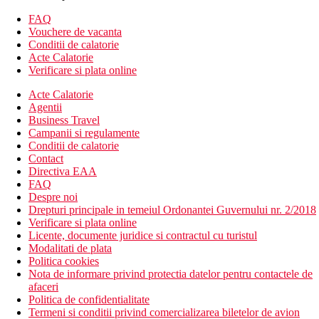
Wifi
aer conditionat
FAQ
camera de bagaje
Vouchere de vacanta
receptie deschisa non stop
Conditii de calatorie
gradina
Acte Calatorie
transfer de la si/sau la aeroport (contra cost)
Verificare si plata online
piscina
Acte Calatorie
cafenea
Agentii
restaurant
Business Travel
bar
Campanii si regulamente
Descrierea plajei
Conditii de calatorie
plaja cu nisip
Contact
Directiva EAA
Activitati sportive gratuite
FAQ
plaja
Despre noi
divertisment de seara
Drepturi principale in temeiul Ordonantei Guvernului nr. 2/2018
Verificare si plata online
Activitati sportive contra cost
Licente, documente juridice si contractul cu turistul
masaj
Modalitati de plata
seri cu cina tematica
Politica cookies
snorkelling (in afara locatiei)
Nota de informare privind protectia datelor pentru contactele de
scufundari (in afara locatiei)
afaceri
Politica de confidentialitate
Masa
Termeni si conditii privind comercializarea biletelor de avion