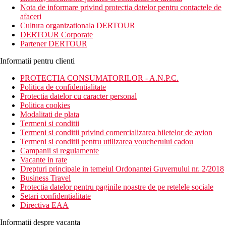
farmecul pitoresc pentru o vacanta cu adevarat relaxanta. Hotelul
Nota de informare privind protectia datelor pentru contactele de
se remarca prin eleganta, confort, astfel incat pentru a va face
afaceri
experienta cu adevarat exceptionala.
Cultura organizationala DERTOUR
DERTOUR Corporate
Distanta
Partener DERTOUR
50 km distanta de Aeroportul International Abeid Amani
Karume
Informatii pentru clienti
2 m distanta de Plaja din Matemwe
PROTECTIA CONSUMATORILOR - A.N.P.C.
Descrierea camerei
Politica de confidentialitate
Camerele dispun de:
Protectia datelor cu caracter personal
Politica cookies
uscator de par
Modalitati de plata
toaleta
Termeni si conditii
dus sau cada
Termeni si conditii privind comercializarea biletelor de avion
balcon / terasa
Termeni si conditii pentru utilizarea voucherului cadou
cana fierbator
Campanii si regulamente
frigider
Vacante in rate
toaleta
Drepturi principale in temeiul Ordonantei Guvernului nr. 2/2018
aer conditionat
Business Travel
aparat pentru preparare ceai/cafea
Protectia datelor pentru paginile noastre de pe retelele sociale
Setari confidentialitate
Descrierea hotelului
Directiva EAA
Hotelul dispune de:
Informatii despre vacanta