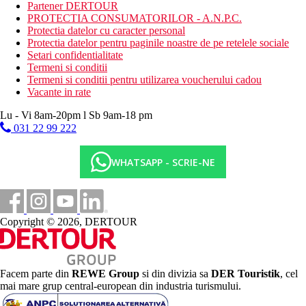
restaurant
Partener DERTOUR
bar
PROTECTIA CONSUMATORILOR - A.N.P.C.
Protectia datelor cu caracter personal
Categoria oficiala
Protectia datelor pentru paginile noastre de pe retelele sociale
4 stele
Setari confidentialitate
Termeni si conditii
Site web
Termeni si conditii pentru utilizarea voucherului cadou
https://www.sunbayzanzibar.com/
Vacante in rate
Galerie foto
Lu - Vi 8am-20pm l Sb 9am-18 pm
031 22 99 222
WHATSAPP - SCRIE-NE
Copyright © 2026, DERTOUR
Facem parte din
REWE Group
si din divizia sa
DER Touristik
, cel
mai mare grup central-european din industria turismului.