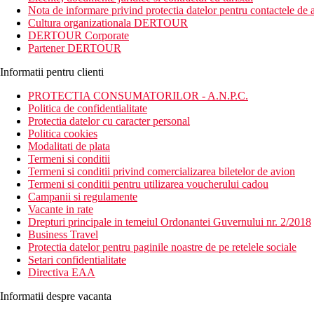
Nota de informare privind protectia datelor pentru contactele de a
Distanta
Cultura organizationala DERTOUR
pe plaja
DERTOUR Corporate
la aproximativ 69 km de aeroportul din Zanzibar
Partener DERTOUR
Descrierea camerei
Informatii pentru clienti
Camerele dispun de:
PROTECTIA CONSUMATORILOR - A.N.P.C.
Politica de confidentialitate
aer conditionat,
Protectia datelor cu caracter personal
TV-SAT
Politica cookies
internet Wi-Fi (gratuit)
Modalitati de plata
seif
Termeni si conditii
minibar (se plateste in functie de consum)
Termeni si conditii privind comercializarea biletelor de avion
set de cafea/ceai
Termeni si conditii pentru utilizarea voucherului cadou
baie (dus, toaleta, uscator de par)
Campanii si regulamente
balcon/terasa
Vacante in rate
vedere la gradina
Drepturi principale in temeiul Ordonantei Guvernului nr. 2/2018
Business Travel
Camere cu vedere la mare contra cost
Protectia datelor pentru paginile noastre de pe retelele sociale
Camere cu piscina privata pe terasa contra cost
Setari confidentialitate
Directiva EAA
Descrierea hotelului
Hotelul dispune de:
Informatii despre vacanta