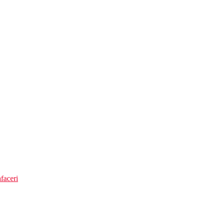
tie si piscina principala
faceri