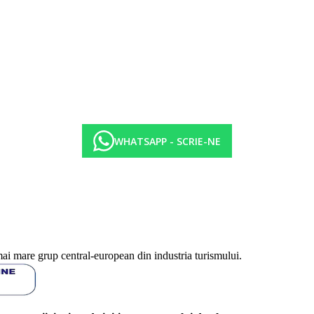
l zilei gustari, cafea, ceai, prajituri.
atuit la anumite ore si in anumite baruri.
lite-aurora
WHATSAPP - SCRIE-NE
mai mare grup central-european din industria turismului.