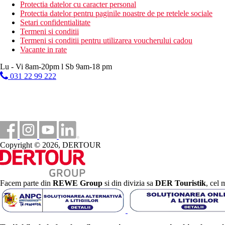
mic dejun, pranz, cina sub forma de bufet, intre mese in timpu
Protectia datelor cu caracter personal
Bauturile racoritoare si alcoolice locale sunt disponibile gr
Protectia datelor pentru paginile noastre de pe retelele sociale
Setari confidentialitate
Categoria oficiala
Termeni si conditii
5 stele
Termeni si conditii pentru utilizarea voucherului cadou
Vacante in rate
Site web
https://www.jazhotels.com/hoteldetail/79-zanzibar-zanzibar-jaz-e
Lu - Vi 8am-20pm l Sb 9am-18 pm
031 22 99 222
Piscine
Umbrele de soare la piscina
Galerie foto
Copyright © 2026, DERTOUR
Facem parte din
REWE Group
si din divizia sa
DER Touristik
, cel 