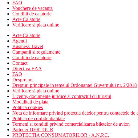
4 piscine, inclusiv o piscina de relaxare, o piscina cu anima
FAQ
sezlonguri si umbrele langa piscina
Vouchere de vacanta
sala de fitness
Conditii de calatorie
program de animatie pentru adulti cu spectacol de seara
Acte Calatorie
346 camere
Verificare si plata online
Wifi
Acte Calatorie
mini-market
Agentii
receptie deschisa non stop
Business Travel
Descrierea plajei
Campanii si regulamente
plaja cu nisip, publica
Conditii de calatorie
coborare lina in mare
Contact
sezlonguri si umbrele (gratuit)
Directiva EAA
FAQ
Activitati sportive gratuite
Despre noi
plaja
Drepturi principale in temeiul Ordonantei Guvernului nr. 2/2018
fitness
Verificare si plata online
Licente, documente juridice si contractul cu turistul
Activitati sportive contra cost
Modalitati de plata
teren de tenis
Politica cookies
zona SPA (sauna, hamam)
Nota de informare privind protectia datelor pentru contactele de a
Politica de confidentialitate
Masa
Termeni si conditii privind comercializarea biletelor de avion
All Inclusive (AI)
Partener DERTOUR
PROTECTIA CONSUMATORILOR - A.N.P.C.