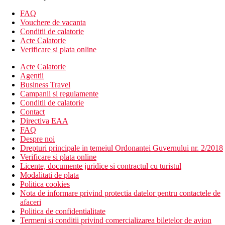
pachetului All Inclusive)
FAQ
set pentru prepararea cafelei si a ceaiului
Vouchere de vacanta
seif
Conditii de calatorie
balcon / terasa
Acte Calatorie
Verificare si plata online
Alte tipuri de camere (daca nu se specifica altfel, camerele
au facilitatile de mai sus):
Acte Calatorie
Agentii
Camera dubla Deluxe, vedere la mare: 70 m², parter sau
Business Travel
etaj, vedere la mare
Campanii si regulamente
Suita: 90 m², mai spatioasa, 2 canapele, situata mai
Conditii de calatorie
aproape de plaja
Contact
Suita Pavillion: 90 m², mai spatioasa, 2 canapele, situate
Directiva EAA
mai aproape de plaja, aceste apartamente sunt dotate cu
FAQ
foisoare in aer liber
Despre noi
Drepturi principale in temeiul Ordonantei Guvernului nr. 2/2018
Descrierea hotelului
Verificare si plata online
Hotelul dispune de:
Licente, documente juridice si contractul cu turistul
Modalitati de plata
hol de intrare cu receptie
Politica cookies
72 camere
Nota de informare privind protectia datelor pentru contactele de
restaurantul principal
afaceri
restaurant a la carte
Politica de confidentialitate
2 baruri
Termeni si conditii privind comercializarea biletelor de avion
piscina