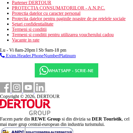
Partener DERTOUR
terasa cu umbrele de soare si sezlonguri
PROTECTIA CONSUMATORILOR - A.N.P.C.
Wifi
Protectia datelor cu caracter personal
sala de conferinta
Protectia datelor pentru paginile noastre de pe retelele sociale
Healing Earth Spa ofera o gama larga de tratamente si
Setari confidentialitate
masaje (contra cost)
Termeni si conditii
Descrierea plajei
Termeni si conditii pentru utilizarea voucherului cadou
plaja Kendwa cu nisip alb fin
Vacante in rate
sezlonguri si umbrele gratuite
Lu - Vi 8am-20pm l Sb 9am-18 pm
Activitati sportive gratuite
Exim.Header.PhoneNumberPlatinum
fitness
WHATSAPP - SCRIE-NE
Activitati sportive contra cost
scufundari
sporturi acvatice pe plaja
Mese
Copyright © 2026, DERTOUR
Demipensiune:
Mic dejun si cina tip bufet sau meniu fix (restaurantul
principal)
Zilnic 2 l de apa in camera
Facem parte din
REWE Group
si din divizia sa
DER Touristik
, cel
Pensiune completa:
mai mare grup central-european din industria turismului.
Mic dejun, pranz si cina tip bufet sau meniu fix