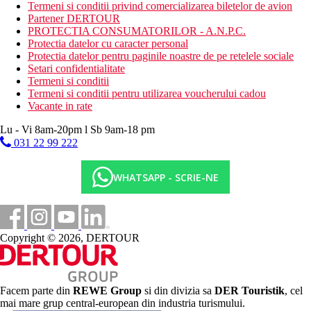
Termeni si conditii privind comercializarea biletelor de avion
Programe de animatie (activitati sportive si de divertisment
Partener DERTOUR
in timpul zilei si seara)
PROTECTIA CONSUMATORILOR - A.N.P.C.
Protectia datelor cu caracter personal
Divertisment
Protectia datelor pentru paginile noastre de pe retelele sociale
Setari confidentialitate
Programe de animatie
Termeni si conditii
Wellness
Termeni si conditii pentru utilizarea voucherului cadou
Un mic centru SPA cu o gama larga de servicii.
Vacante in rate
Contra cost : masaje (traditionale din Zanzibar),
Lu - Vi 8am-20pm l Sb 9am-18 pm
manichiura, pedichiura.
031 22 99 222
Nota
WHATSAPP - SCRIE-NE
Clasa oficiala: *****
De retinut: Taxa de oras de 8 USD/persoana/noapte se plateste la
hotel. Iar incepand cu data de 01.10.2024, statul Tanzanian
introduce o asigurare de sanatate obligatorie in valoare de 44
USD/ persoana.
Copyright © 2026, DERTOUR
Distanţe
0 m
Facem parte din
REWE Group
si din divizia sa
DER Touristik
, cel
Distanta pana la plaja
mai mare grup central-european din industria turismului.