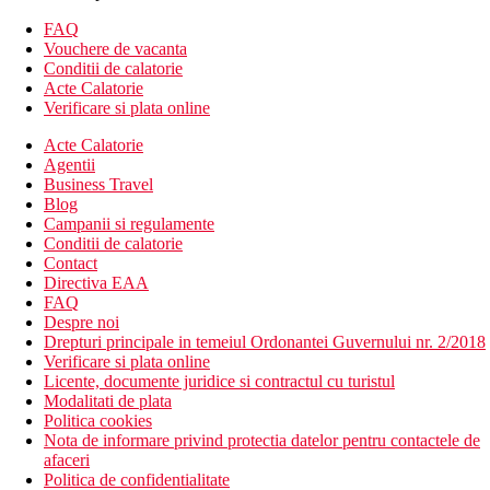
schimb valutar
4 piscine mari
FAQ
terasa cu sezlonguri si umbrele
Vouchere de vacanta
bar la piscina
Conditii de calatorie
jacuzzi
Acte Calatorie
Verificare si plata online
Plaja
Acte Calatorie
Hotelul este situat direct la plaja cu nisip, cu intrare treptata in
Agentii
mare, iar sezlongurile, umbrelele si prosoapele sunt gratuite.
Business Travel
Blog
Activitati sportive
Campanii si regulamente
Gratuit:
tenis de masa, centru de fitness, fotbal pe plaja,
Conditii de calatorie
volei, aerobic, polo pe apa, canoe, barci cu zbale.
Contact
Contra cost:
scufundari, sporturi motorizate pe plaja.
Directiva EAA
FAQ
Copii
Despre noi
Drepturi principale in temeiul Ordonantei Guvernului nr. 2/2018
Club pentru copii (3-12 ani), babysitting contra cost.
Verificare si plata online
Licente, documente juridice si contractul cu turistul
Mese
Modalitati de plata
All Inclusive
Politica cookies
Mic dejun, pranz si cina tip bufet in restaurantul principal
Nota de informare privind protectia datelor pentru contactele de
Inviorare sub forma de gustare la anumite ore
afaceri
Bauturi alcoolice si nealcoolice de productie locala (8:00
Politica de confidentialitate
a.m. - 11:00 p.m.)