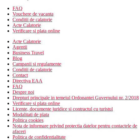
Descrierea hotelului
FAQ
Hotelul dispune de:
Vouchere de vacanta
Receptie deschisa 24/7
Conditii de calatorie
WiFi (gratuit)
Acte Calatorie
Schimb valutar
Verificare si plata online
Servicii de spalatorie (gratuit)
Acte Calatorie
Parcare (gratuita)
Agentii
Descrierea plajei
Business Travel
plaja publica nisipoasa, cu intrare usoara in mare
Blog
Campanii si regulamente
Activitati sportive contra cost
Conditii de calatorie
activitati acvatice la plaja
Contact
organizari excursii
Directiva EAA
FAQ
Masa
Despre noi
Mic dejun (BB) – mic dejun tip bufet.
Drepturi principale in temeiul Ordonantei Guvernului nr. 2/2018
Demipensiune (HB) – mic dejun si cina tip bufet.
Verificare si plata online
Bauturile la cina sunt contra cost.
Licente, documente juridice si contractul cu turistul
All Inclusive
Modalitati de plata
Dispune de un restaurant principal si bar
Politica cookies
Nota de informare privind protectia datelor pentru contactele de
Categoria oficiala
afaceri
5 stele
Politica de confidentialitate