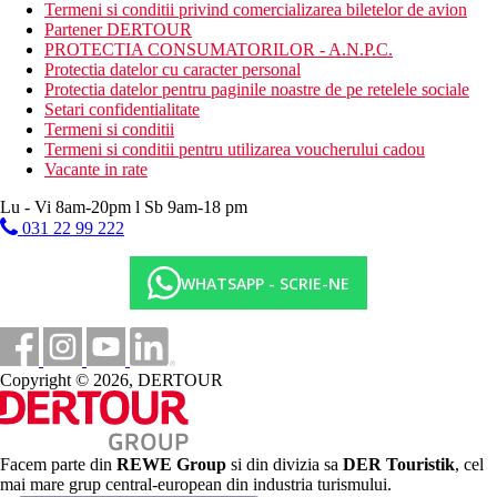
Termeni si conditii privind comercializarea biletelor de avion
Site web
Partener DERTOUR
https://neelacollection.com/
PROTECTIA CONSUMATORILOR - A.N.P.C.
Protectia datelor cu caracter personal
Distanţe
Protectia datelor pentru paginile noastre de pe retelele sociale
Setari confidentialitate
Termeni si conditii
90 m
Termeni si conditii pentru utilizarea voucherului cadou
Distanta pana la plaja
Vacante in rate
Plaja
Lu - Vi 8am-20pm l Sb 9am-18 pm
031 22 99 222
Vacanta la plaja
WHATSAPP - SCRIE-NE
Galerie foto
Copyright © 2026, DERTOUR
Facem parte din
REWE Group
si din divizia sa
DER Touristik
, cel
mai mare grup central-european din industria turismului.