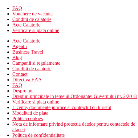
FAQ
aer conditionat
Vouchere de vacanta
Wifi
Conditii de calatorie
club pentru copi
Acte Calatorie
cafenea
Verificare si plata online
gradina
spalatorie (contra cost)
Acte Calatorie
menaj zilnic
Agentii
sala de fitness
Business Travel
spa & centru de wellness
Blog
facilitati pentru persoane cu mobilitate redusa
Campanii si regulamente
camera de bagaje
Conditii de calatorie
schimb valutar
Contact
receptie deschisa non stop
Directiva EAA
sali de conferinta & petreceri (contra cost)
FAQ
piscina
Despre noi
parcare pentru persoane cu handicap
Drepturi principale in temeiul Ordonantei Guvernului nr. 2/2018
transfer de la si/sau la aeroport (contra cost)
Verificare si plata online
lift
Licente, documente juridice si contractul cu turistul
room service
Modalitati de plata
Politica cookies
Descrierea plajei
Nota de informare privind protectia datelor pentru contactele de
plaja cu nisip
afaceri
Politica de confidentialitate
Activitati sportive gratuite