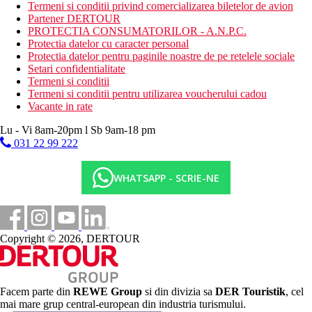
Termeni si conditii privind comercializarea biletelor de avion
plaja
Partener DERTOUR
muzica / spectacol live
PROTECTIA CONSUMATORILOR - A.N.P.C.
Protectia datelor cu caracter personal
Activitati sportive contra cost
Protectia datelor pentru paginile noastre de pe retelele sociale
curs de gatit
Setari confidentialitate
masaj
Termeni si conditii
spa & centru de wellness
Termeni si conditii pentru utilizarea voucherului cadou
Karaoke
Vacante in rate
Masa
Lu - Vi 8am-20pm l Sb 9am-18 pm
restaurante
031 22 99 222
baruri
Categoria oficiala
WHATSAPP - SCRIE-NE
4 stele
Site web
https://www.wyndhamhotels.com/ramada/bangkok-
thailand/ramada-plaza-bangkok-menam-riverside/
Copyright © 2026, DERTOUR
Galerie foto
Facem parte din
REWE Group
si din divizia sa
DER Touristik
, cel
mai mare grup central-european din industria turismului.