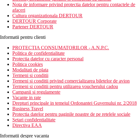
Ramada Plaza Bangkok Menam Riverside este amplasat in
Nota de informare privind protectia datelor pentru contactele de
apropiere de orasul vechi, chiar in centrul capitalei. Hotelul ofera
afaceri
un echilibru ideal intre facilitatile dedicate calatoriilor de afaceri
Cultura organizationala DERTOUR
si cele pentru relaxare, completate de panorame spectaculoase
DERTOUR Corporate
asupra orasului.
Partener DERTOUR
Distanta
Informatii pentru clienti
22 km distanta de Aeroportul International Don Muang
5 km distanta de Parcul Lumpini
PROTECTIA CONSUMATORILOR - A.N.P.C.
Politica de confidentialitate
Descrierea camerei
Protectia datelor cu caracter personal
Camerele dispun de:
Politica cookies
Modalitati de plata
aer conditionat
Termeni si conditii
Wifi
Termeni si conditii privind comercializarea biletelor de avion
TV
Termeni si conditii pentru utilizarea voucherului cadou
dus sau cada
Campanii si regulamente
balcon / terasa
Vacante in rate
toaleta
Drepturi principale in temeiul Ordonantei Guvernului nr. 2/2018
seif
Business Travel
telefon
Protectia datelor pentru paginile noastre de pe retelele sociale
aparat pentru preparare cafea / ceai
Setari confidentialitate
minibar
Directiva EAA
Descrierea hotelului
Informatii despre vacanta
Hotelul dispune de: