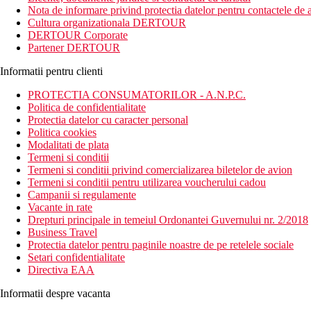
Nota de informare privind protectia datelor pentru contactele de a
Distanta
Cultura organizationala DERTOUR
plaja cu nisip: in apropiere
DERTOUR Corporate
centru: la cca 500 m
Partener DERTOUR
restaurant: in resort
Informatii pentru clienti
Descrierea camerei
Camerele beneficiaza de:
PROTECTIA CONSUMATORILOR - A.N.P.C.
TV
Politica de confidentialitate
Baie cu dus
Protectia datelor cu caracter personal
AC
Politica cookies
Garderoba/ dulap
Modalitati de plata
Cana fierbator
Termeni si conditii
Serviciu de trezire
Termeni si conditii privind comercializarea biletelor de avion
Uscator de par
Termeni si conditii pentru utilizarea voucherului cadou
Seif
Campanii si regulamente
Wi-Fi
Vacante in rate
Drepturi principale in temeiul Ordonantei Guvernului nr. 2/2018
Descrierea hotelului
Business Travel
Hotelul ofera:
Protectia datelor pentru paginile noastre de pe retelele sociale
Receptie
Setari confidentialitate
Restaurant si bar
Directiva EAA
Parcare
Camera de bagaje
Informatii despre vacanta
Sali de conferinta/ petreceri