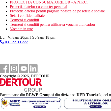
PROTECTIA CONSUMATORILOR - A.N.P.C.
Pentru mai multe detalii va rugam sa accesati si:
Protectia datelor cu caracter personal
User Guide:
https://tdac.immigration.go.th/manual/en/index.html
Protectia datelor pentru paginile noastre de pe retelele sociale
FAQs:
https://tdac.immigration.go.th/manual/en/faq.html
Setari confidentialitate
Termeni si conditii
Distanţe
Termeni si conditii pentru utilizarea voucherului cadou
Vacante in rate
138 km
Lu - Vi 8am-20pm l Sb 9am-18 pm
Distanta de cel mai apropiat aeroport
031 22 99 222
500 m
Centrul orasului
0 m
Distanta pana la plaja
Plaja
Copyright © 2026, DERTOUR
Hotel langa plaja
Vacanta la plaja
Facem parte din
REWE Group
si din divizia sa
DER Touristik
, cel 
Piscine
Sezlonguri si umbrele gratuite la piscina