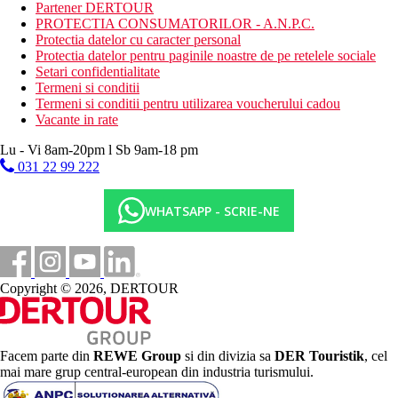
plaja
Partener DERTOUR
fitness
PROTECTIA CONSUMATORILOR - A.N.P.C.
Protectia datelor cu caracter personal
Activitati sportive contra cost
Protectia datelor pentru paginile noastre de pe retelele sociale
spa & centru de wellness
Setari confidentialitate
masaj
Termeni si conditii
Termeni si conditii pentru utilizarea voucherului cadou
Masa
Vacante in rate
Mic dejun: zilnic intre 06:00 – 10:30, tip bufet
Pranz (optional): à la carte
Lu - Vi 8am-20pm l Sb 9am-18 pm
Cina: zilnic 18:30 – 22:00, à la carte
031 22 99 222
Categoria oficiala
3 stele
WHATSAPP - SCRIE-NE
Distanţe
100 m
Copyright © 2026, DERTOUR
Distanta pana la plaja
75 km
Distanta de cel mai apropiat aeroport
Facem parte din
REWE Group
si din divizia sa
DER Touristik
, cel
mai mare grup central-european din industria turismului.
Plaja