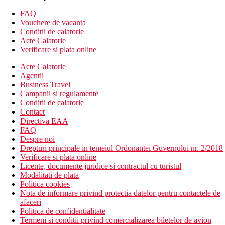
Hotelul dispune de:
FAQ
Wifi
Vouchere de vacanta
aer conditionat
Conditii de calatorie
sala de fitness
Acte Calatorie
parcare
Verificare si plata online
restaurant
Acte Calatorie
bar
Agentii
terasa
Business Travel
gradina
Campanii si regulamente
Spa & centru de wellness (contra cost)
Conditii de calatorie
menaj zilnic
Contact
camera de bagaje
Directiva EAA
receptie deschisa non stop
FAQ
spalatorie (contra cost)
Despre noi
transfer de la si/sau la aeroport (contra cost)
Drepturi principale in temeiul Ordonantei Guvernului nr. 2/2018
room service
Verificare si plata online
serviciu de trezire
Licente, documente juridice si contractul cu turistul
piscina
Modalitati de plata
piscina pentru copii
Politica cookies
Descrierea plajei
Nota de informare privind protectia datelor pentru contactele de
plaja cu nisip
afaceri
Politica de confidentialitate
Activitati sportive gratuite
Termeni si conditii privind comercializarea biletelor de avion