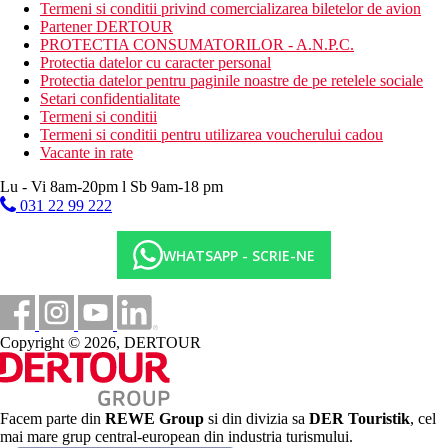
Termeni si conditii privind comercializarea biletelor de avion
piscina
Partener DERTOUR
Spa
PROTECTIA CONSUMATORILOR - A.N.P.C.
zona de relaxare
Protectia datelor cu caracter personal
transfer de la si/sau la aeroport (contra cost)
Protectia datelor pentru paginile noastre de pe retelele sociale
Descrierea plajei
Setari confidentialitate
plaja cu nisip
Termeni si conditii
Termeni si conditii pentru utilizarea voucherului cadou
Activitati sportive gratuite
Vacante in rate
plaja
Lu - Vi 8am-20pm l Sb 9am-18 pm
Activitati sportive contra cost
031 22 99 222
curs de gatit
inchirieri auto
WHATSAPP - SCRIE-NE
Happy hour
Dieta
restaurantul Chao lay - serveste preparate culinare cu
specific natiolnal si international
Copyright © 2026, DERTOUR
bar
Categoria oficiala
4 stele
Facem parte din
REWE Group
si din divizia sa
DER Touristik
, cel
Site web
mai mare grup central-european din industria turismului.
https://www.deevanahotels.com/deevanakrabiresort/