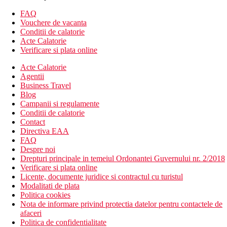
aer conditionat individual
FAQ
Alte tipuri de camere (daca nu se specifica altfel, camerel au
Vouchere de vacanta
facilitatile de mai sus):
Conditii de calatorie
Acte Calatorie
Camera dubla sau twin Grand Deluxe, cu vedere la oras:
Verificare si plata online
canapea
Camera dubla sau twin, cu vedere la gradina:
zona de luat
Acte Calatorie
masa, canapea
Agentii
Business Travel
Descrierea hotelului
Blog
Hotelul dispune de:
Campanii si regulamente
Conditii de calatorie
camera de bagaje
Contact
birou de turism
Directiva EAA
receptie deschisa non stop
FAQ
Wifi
Despre noi
menaj zilnic
Drepturi principale in temeiul Ordonantei Guvernului nr. 2/2018
spalatorie (constra cost)
Verificare si plata online
aer conditionat
Licente, documente juridice si contractul cu turistul
room service
Modalitati de plata
serviciu de trezire
Politica cookies
restaurant
Nota de informare privind protectia datelor pentru contactele de
bar
afaceri
snack bar
Politica de confidentialitate
parcare