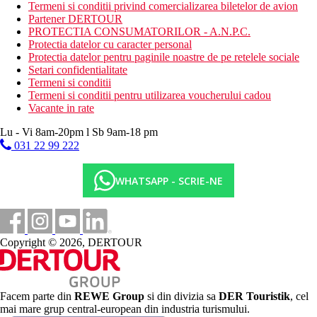
Termeni si conditii privind comercializarea biletelor de avion
Descrierea plajei
Partener DERTOUR
plaja cu nisip
PROTECTIA CONSUMATORILOR - A.N.P.C.
Protectia datelor cu caracter personal
Activitati sportive gratuite
Protectia datelor pentru paginile noastre de pe retelele sociale
fitness
Setari confidentialitate
camera de jocuri
Termeni si conditii
biliard
Termeni si conditii pentru utilizarea voucherului cadou
teren de joaca pentru copii
Vacante in rate
club pentru copii
Lu - Vi 8am-20pm l Sb 9am-18 pm
Activitati sportive contra cost
031 22 99 222
scufundari
snorkelling
WHATSAPP - SCRIE-NE
Masa
restaurant - ce serveste preparate culinare cu specific local
sau international
bar langa piscina
Copyright © 2026, DERTOUR
Categoria oficiala
4 stele
Site web
Facem parte din
REWE Group
si din divizia sa
DER Touristik
, cel
https://aonang.glowhotels.com/
mai mare grup central-european din industria turismului.