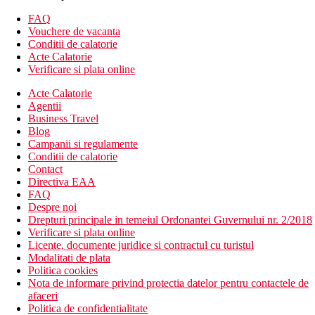
seif
FAQ
Descrierea hotelului
Vouchere de vacanta
Hotelul dispune de:
Conditii de calatorie
Acte Calatorie
Wifi
Verificare si plata online
aer conditionat
Acte Calatorie
menaj zilnic
Agentii
club pentru copii
Business Travel
sala de fitness
Blog
camera de bagaje
Campanii si regulamente
spalatorie (contra cost)
Conditii de calatorie
receptie deschisa non-stop
Contact
curatatorie chimica (contra cost)
Directiva EAA
teren de joaca pentru copii
FAQ
camera de jocuri
Despre noi
business centre
Drepturi principale in temeiul Ordonantei Guvernului nr. 2/2018
parcare
Verificare si plata online
lift
Licente, documente juridice si contractul cu turistul
transfer de la si/sau la aeroport (contra cost)
Modalitati de plata
serviciu de trezire
Politica cookies
room service
Nota de informare privind protectia datelor pentru contactele de
piscina
afaceri
bar langa piscina
Politica de confidentialitate
restaurant