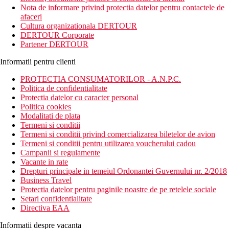
contemporan. Bucurati-va de toate facilitatile hotelului: bar langa
Nota de informare privind protectia datelor pentru contactele de
piscina, sala de fitness, biliard, camera de jocuri, etc.
afaceri
Cultura organizationala DERTOUR
Distanta
DERTOUR Corporate
24 km distanta de Aeroportul International Krabi
Partener DERTOUR
700 m distanta de Plaja Nopparat Thara
Informatii pentru clienti
Descrierea camerei
Camerele dispun de:
PROTECTIA CONSUMATORILOR - A.N.P.C.
Politica de confidentialitate
papuci de casa
Protectia datelor cu caracter personal
uscator de par
Politica cookies
toaleta
Modalitati de plata
balcon / terasa
Termeni si conditii
ceas desteptator
Termeni si conditii privind comercializarea biletelor de avion
cana fierbator
Termeni si conditii pentru utilizarea voucherului cadou
toaleta
Campanii si regulamente
Wifi
Vacante in rate
dus sau cada
Drepturi principale in temeiul Ordonantei Guvernului nr. 2/2018
minibar
Business Travel
Wifi
Protectia datelor pentru paginile noastre de pe retelele sociale
aer conditionat (controlat central)
Setari confidentialitate
telefon
Directiva EAA
TV
aparat pentru preparare ceai / cafea
Informatii despre vacanta