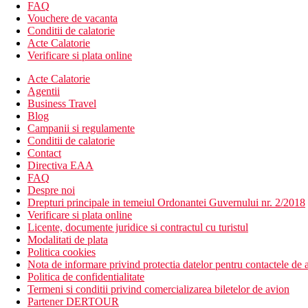
FAQ
Descrierea hotelului
Vouchere de vacanta
hol de intrare cu receptie
Conditii de calatorie
piscina (sezlonguri si umbrele gratuite)
Acte Calatorie
piscina pentru copii
Verificare si plata online
restaurantul principal
bar langa piscina
Acte Calatorie
barul din receptie
Agentii
bar de zi
Business Travel
club pentru copii
Blog
sala de conferinta
Campanii si regulamente
parcare (gratuita)
Conditii de calatorie
lift
Contact
Wi-Fi (gratuit)
Directiva EAA
FAQ
Descrierea plajei
Despre noi
plaja cu nisip
Drepturi principale in temeiul Ordonantei Guvernului nr. 2/2018
Verificare si plata online
Activitati sportive gratuite
Licente, documente juridice si contractul cu turistul
Fitness
Modalitati de plata
Politica cookies
Activitati sportive contra cost
Nota de informare privind protectia datelor pentru contactele de a
centru SPA
Politica de confidentialitate
masaje
Termeni si conditii privind comercializarea biletelor de avion
cada
Partener DERTOUR
sauna