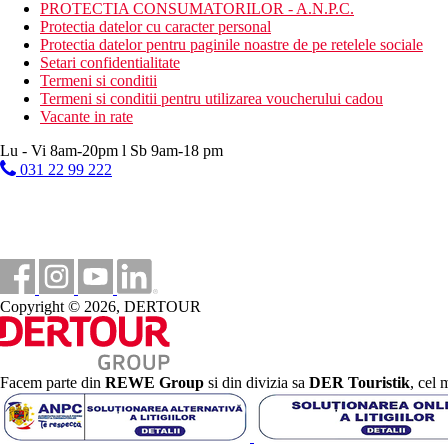
PROTECTIA CONSUMATORILOR - A.N.P.C.
inchirieri auto
Protectia datelor cu caracter personal
inchiriere de biciclete
Protectia datelor pentru paginile noastre de pe retelele sociale
biliard
Setari confidentialitate
Termeni si conditii
Mese
Termeni si conditii pentru utilizarea voucherului cadou
Mic dejun
Vacante in rate
Demipensiune
All Inclusive
Lu - Vi 8am-20pm l Sb 9am-18 pm
031 22 99 222
Categoria oficiala
4 stele
Important
Pentru sosiri incepand cu data de 01.05.2025 este obligatoriu ca 
Completarea se va face accesand : TDAC Portal:
https://tdac.im
Copyright © 2026, DERTOUR
Portalul le va permite turistilor sa selecteze data sosirii in intervalu
Pentru mai multe detalii va rugam sa accesati si:
User Guide:
https://tdac.immigration.go.th/manual/en/index.html
FAQs:
https://tdac.immigration.go.th/manual/en/faq.html
Facem parte din
REWE Group
si din divizia sa
DER Touristik
, cel 
Distanţe