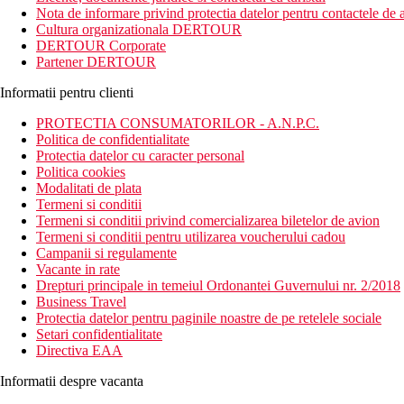
Nota de informare privind protectia datelor pentru contactele de a
Distanta
Cultura organizationala DERTOUR
Plaja: 200 m
DERTOUR Corporate
Aeroport: 18 km (Krabi), 54 km (Phuket)
Partener DERTOUR
Centru: 20 km
Informatii pentru clienti
Descrierea camerei
PROTECTIA CONSUMATORILOR - A.N.P.C.
Camere disponibile:
Politica de confidentialitate
Protectia datelor cu caracter personal
Camera Superioara
Politica cookies
Camera Premier
Modalitati de plata
Termeni si conditii
Facilitati:
Termeni si conditii privind comercializarea biletelor de avion
aer conditionat
Termeni si conditii pentru utilizarea voucherului cadou
sanitare proprii (baie, uscator de par, toaleta)
Campanii si regulamente
balcon
Vacante in rate
TV cu receptie satelit
Drepturi principale in temeiul Ordonantei Guvernului nr. 2/2018
DVD player
Business Travel
mini-bar
Protectia datelor pentru paginile noastre de pe retelele sociale
seif in camera
Setari confidentialitate
Wi-Fi (gratuit)
Directiva EAA
set pentru prepararea ceaiului si cafelei
filtru de cafea
Informatii despre vacanta
canapea