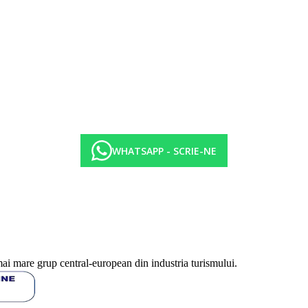
WHATSAPP - SCRIE-NE
turistii sa completeze un formular cu MAXIM 3 zile inainte de plecare, 
migration.go.th
.
l 3 zile - 0 zile inainte de sosire.
mai mare grup central-european din industria turismului.