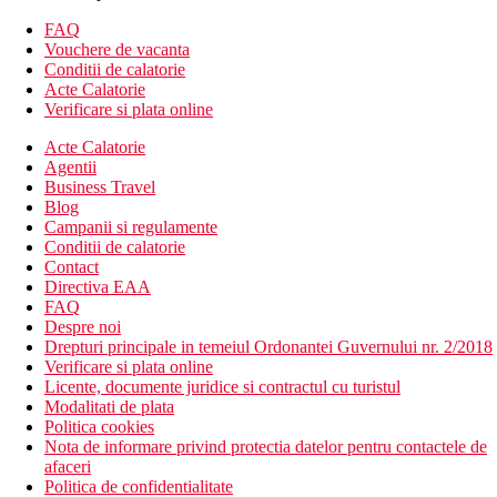
Toaleta
Papuci
FAQ
Uscator de par
Vouchere de vacanta
Hartie igienica
Conditii de calatorie
Balcon
Acte Calatorie
Vedere la piscina
Verificare si plata online
Birou
Seif
Acte Calatorie
Serviciu de trezire
Agentii
Canapea
Business Travel
DVD player
Blog
Prosoape
Campanii si regulamente
Zona de relaxare
Conditii de calatorie
Aparat de ceai/cafea
Contact
Televizor
Directiva EAA
Frigider
FAQ
Pardoseala din gresie/marmura
Despre noi
Intrare privata
Drepturi principale in temeiul Ordonantei Guvernului nr. 2/2018
Ceainic electric
Verificare si plata online
Canapea pat
Licente, documente juridice si contractul cu turistul
Telefon
Modalitati de plata
Canale prin cablu
Politica cookies
Dulap
Nota de informare privind protectia datelor pentru contactele de
Canale prin satelit
afaceri
Aer conditionat
Politica de confidentialitate