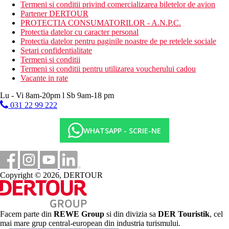
Cuier pentru haine
Termeni si conditii privind comercializarea biletelor de avion
Partener DERTOUR
Descrierea hotelului
PROTECTIA CONSUMATORILOR - A.N.P.C.
Facilitati/zonele publice sunt accesibile cu scaunul cu
Protectia datelor cu caracter personal
rotile
Protectia datelor pentru paginile noastre de pe retelele sociale
Familie prietenoasa
Setari confidentialitate
Hol
Termeni si conditii
Lift
Termeni si conditii pentru utilizarea voucherului cadou
WiFi in intreaga unitate
Vacante in rate
Mini market, chiosc
Biblioteca
Lu - Vi 8am-20pm l Sb 9am-18 pm
3 restaurante a la carte: bucatarie locala, internationala,
031 22 99 222
specialitati la gratar, de nefumatori, cu terasa
Bar la piscina, bar de inot, 4 baruri
WHATSAPP - SCRIE-NE
Medic in hotel
9 piscine: deschise tot timpul anului, umbrele de soare,
sezlonguri, perne pentru sezlonguri
Descrierea plajei
Copyright © 2026, DERTOUR
Plaja privata, cu nisip
Activitati sportive si divertisment
Clasa de gatit (contra cost)
Echipament de tenis
Facem parte din
REWE Group
si din divizia sa
DER Touristik
, cel
Parc acvatic
mai mare grup central-european din industria turismului.