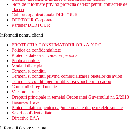
International Phuket. Ofera camere moderne, cu balcon si Wi-Fi
Nota de informare privind protectia datelor pentru contactele de
gratuit. Oaspetii se pot relaxa cu masaje de rasfat sau pot face o
afaceri
baie in piscina. Wi-Fi este disponibil gratuit in intreaga
Cultura organizationala DERTOUR
proprietate.
DERTOUR Corporate
Partener DERTOUR
Distanta
Aeroport: 80 km
Informatii pentru clienti
Centru: 6 km
Plaja: hotel situat direct pe plaja
PROTECTIA CONSUMATORILOR - A.N.P.C.
Politica de confidentialitate
Descrierea camerei
Protectia datelor cu caracter personal
Politica cookies
Camere:
Modalitati de plata
Termeni si conditii
Sands room
Termeni si conditii privind comercializarea biletelor de avion
Family
Termeni si conditii pentru utilizarea voucherului cadou
Seaside Junior Suite
Campanii si regulamente
Pool Access Junior Suite
Vacante in rate
Pool Access Family
Drepturi principale in temeiul Ordonantei Guvernului nr. 2/2018
Facilitati:
Business Travel
Baie
Protectia datelor pentru paginile noastre de pe retelele sociale
Articole de toaleta gratuite
Setari confidentialitate
Dus
Directiva EAA
Halat de baie
Baie suplimentara
Informatii despre vacanta