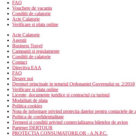
Hotelul dispune de:
FAQ
Piscina pe acoperis
Vouchere de vacanta
Etaje superioare accesibile cu liftul
Conditii de calatorie
Restaurantul hotelului
Acte Calatorie
Serviciu de taxi si transfer disponibil
Verificare si plata online
WiFi gratuit
Acte Calatorie
Descrierea plajei
Agentii
La 300m de plaja nisipoasa
Business Travel
Sezlonguri si umbrele contra cost
Campanii si regulamente
Conditii de calatorie
Activitati sportive gratuite
Contact
piscina in aer liber
Directiva EAA
muzica live
FAQ
Despre noi
Masa
Drepturi principale in temeiul Ordonantei Guvernului nr. 2/2018
Restaurantul ofera zilnic mic dejun, pranz si cina.
Verificare si plata online
Preparate din bucataria thailandeza si internationala.
Licente, documente juridice si contractul cu turistul
Situat la primul etaj si functioneaza intre orele 07:00 si 1
Modalitati de plata
Barul de la piscina SkyBar este situat pe acoperis. Functio
Politica cookies
Va rugam sa verificati programul actualizat la receptie.
Nota de informare privind protectia datelor pentru contactele de a
Politica de confidentialitate
Categoria oficiala
Termeni si conditii privind comercializarea biletelor de avion
4 stele
Partener DERTOUR
PROTECTIA CONSUMATORILOR - A.N.P.C.
Site web