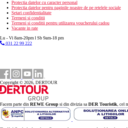
Protectia datelor cu caracter personal
https://karonkata.com/
Protectia datelor pentru paginile noastre de pe retelele sociale
Setari confidentialitate
Galerie foto
Termeni si conditii
Termeni si conditii pentru utilizarea voucherului cadou
Vacante in rate
Lu - Vi 8am-20pm l Sb 9am-18 pm
031 22 99 222
Copyright © 2026, DERTOUR
Facem parte din
REWE Group
si din divizia sa
DER Touristik
, cel 