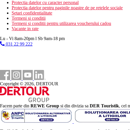
Protectia datelor cu caracter personal
club pentru copii
Protectia datelor pentru paginile noastre de pe retelele sociale
lift
Setari confidentialitate
room service
Termeni si conditii
serviciu de trezire
Termeni si conditii pentru utilizarea voucherului cadou
Descrierea plajei
Vacante in rate
plaja cu nisip
Lu - Vi 8am-20pm l Sb 9am-18 pm
Activitati sportive gratuite
031 22 99 222
sauna
fitness
Activitati sportive contra cost
Happy hour
Mese
Copyright © 2026, DERTOUR
restaurant ce serveste preparate culinare cu specific culinar 
bar pe acoperis
bar langa piscina
cafenea
meniu masa pentru copii
Facem parte din
REWE Group
si din divizia sa
DER Touristik
, cel 
Categoria oficiala
5 stele
Site web