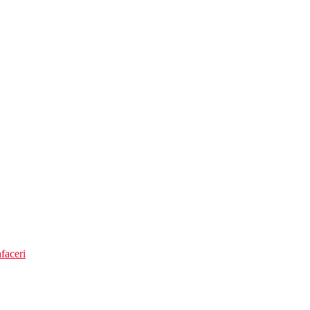
itoare
 mare cu jacuzzi, living, chicineta
, bucatarie
living
 piscina
scina
faceri