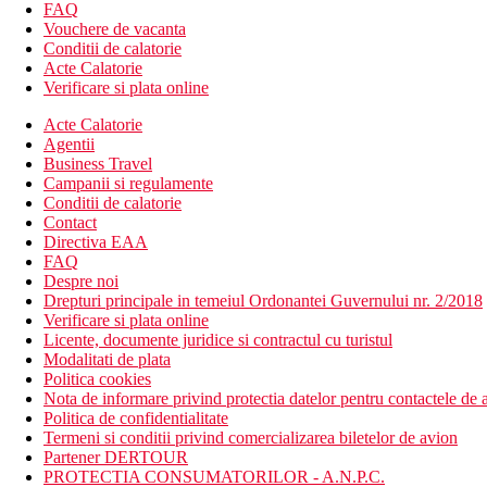
FAQ
Suita de familie, cu vedere la piscina / gradina: doua dorm
Vouchere de vacanta
Suita de familie, cu vedere la ocean: doua dormitoate
Conditii de calatorie
Suita Grande, cu vedere la ocean: doua dormitoare, living
Acte Calatorie
Suita Grande, cu vedere la ocean: doua dormitoare, piscina
Verificare si plata online
Suita Grande, cu vedere la ocean: doua dormitoare, piscina
Suita Grande, cu vedere la ocean: trei dormitoare, jacuzzi, 
Acte Calatorie
Vila Grande: doua dormitoare, doua bai, bucatarie, living,
Agentii
Vila Grande: trei dormitoare, trei bai, living, bucatarie, pi
Business Travel
Campanii si regulamente
Descrierea hotelului
Conditii de calatorie
Hotelul dispune de:
Contact
Directiva EAA
Wifi
FAQ
aer conditionat
Despre noi
parcare
Drepturi principale in temeiul Ordonantei Guvernului nr. 2/2018
receptie deschisa non stop
Verificare si plata online
2 piscine (piscina pentru copii)
Licente, documente juridice si contractul cu turistul
sezlonguri & umbrele de soare la piscina
Modalitati de plata
sala de fitness
Politica cookies
restaurant
Nota de informare privind protectia datelor pentru contactele de a
lobby
Politica de confidentialitate
bar langa piscina
Termeni si conditii privind comercializarea biletelor de avion
bar pe acoperis
Partener DERTOUR
cafenea
PROTECTIA CONSUMATORILOR - A.N.P.C.
gradina