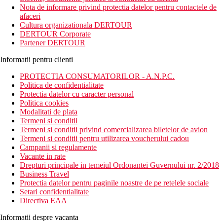
In inima comunitatii Laguna din Phuket, cu numeroasele sale
Nota de informare privind protectia datelor pentru contactele de
atractii naturale, culturale si culinare, acest complex de lux din
afaceri
Phuket se afla la mica distanta de aeroport si de orasul Phuket.
Cultura organizationala DERTOUR
DERTOUR Corporate
Distanta
Partener DERTOUR
18 km distanta de Aeroportul International Phuket
3.3 km distanta de Plaja Bang Tao
Informatii pentru clienti
Descrierea camerei
PROTECTIA CONSUMATORILOR - A.N.P.C.
Camerele dispun de:
Politica de confidentialitate
Protectia datelor cu caracter personal
uscator de pat
Politica cookies
aer conditionat
Modalitati de plata
aparat pentru preparare ceai / cafea
Termeni si conditii
toaleta
Termeni si conditii privind comercializarea biletelor de avion
papuci de casa
Termeni si conditii pentru utilizarea voucherului cadou
frigider
Campanii si regulamente
TV prin satelit
Vacante in rate
frigider
Drepturi principale in temeiul Ordonantei Guvernului nr. 2/2018
halat de baie
Business Travel
seif
Protectia datelor pentru paginile noastre de pe retelele sociale
aer conditionat (controlat central)
Setari confidentialitate
minibar
Directiva EAA
Descrierea hotelului
Informatii despre vacanta