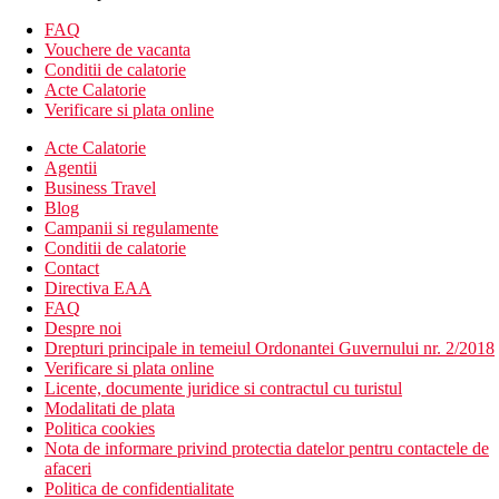
Hotelul dispune de:
FAQ
camera de bagaje
Vouchere de vacanta
receptie deschisa non stop
Conditii de calatorie
Wifi
Acte Calatorie
aer conditionat
Verificare si plata online
schimb valutar
Acte Calatorie
birou de turism
Agentii
babysitting (contra cost)
Business Travel
menaj zilnic
Blog
servicii de curatatorie (contra cost)
Campanii si regulamente
curatatorie chimica (contra cost)
Conditii de calatorie
sala de conferinta (contra cost)
Contact
sala de fitness
Directiva EAA
parcare
FAQ
terasa
Despre noi
gradina
Drepturi principale in temeiul Ordonantei Guvernului nr. 2/2018
lift
Verificare si plata online
room service
Licente, documente juridice si contractul cu turistul
restaurante
Modalitati de plata
bar
Politica cookies
bar langa piscina
Nota de informare privind protectia datelor pentru contactele de
club lounge
afaceri
piscine
Politica de confidentialitate
piscina pentru copii