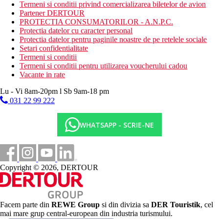
Termeni si conditii privind comercializarea biletelor de avion
club pentru copii
Partener DERTOUR
Descrierea plajei
PROTECTIA CONSUMATORILOR - A.N.P.C.
plaja cu nisip
Protectia datelor cu caracter personal
Protectia datelor pentru paginile noastre de pe retelele sociale
Activitati sportive gratuite
Setari confidentialitate
plaja
Termeni si conditii
caiac
Termeni si conditii pentru utilizarea voucherului cadou
windsurfing
Vacante in rate
tenis de masa
biliard
Lu - Vi 8am-20pm l Sb 9am-18 pm
tir cu arcul
031 22 99 222
teren de tenis
fitness
WHATSAPP - SCRIE-NE
Activitati sportive contra cost
ciclism
calarie
scufundari
Copyright © 2026, DERTOUR
inchiriere de biciclete
masaj
sporturi nautice
Dieta
Facem parte din
REWE Group
si din divizia sa
DER Touristik
, cel
restaurante - ce servesc preparate culinare cu specific local
mai mare grup central-european din industria turismului.