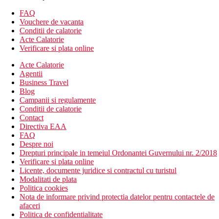
Descrierea hotelului
FAQ
Hotelul dispune de:
Vouchere de vacanta
room service
Conditii de calatorie
lift
Acte Calatorie
sala de fitness
Verificare si plata online
transfer de la si/sau la aeroport (contra cost)
Acte Calatorie
club pentru copii
Agentii
sala de conferinta (contra cost)
Business Travel
club pentru copii
Blog
teren de joaca pentru copii
Campanii si regulamente
6 piscine
Conditii de calatorie
2 restaurante
Contact
bar
Directiva EAA
menaj zilnic
FAQ
babysitting/servicii pentru copii
Despre noi
servicii de curatatorie (contra cost)
Drepturi principale in temeiul Ordonantei Guvernului nr. 2/2018
Descrierea plajei
Verificare si plata online
plaja cu nisip
Licente, documente juridice si contractul cu turistul
Modalitati de plata
Activitati sportive gratuite
Politica cookies
plaja
Nota de informare privind protectia datelor pentru contactele de
divertisment de seara
afaceri
tenis de masa
Politica de confidentialitate