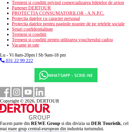
animatori
Termeni si conditii privind comercializarea biletelor de avion
camera de jocuri
Partener DERTOUR
aerobic
PROTECTIA CONSUMATORILOR - A.N.P.C.
Protectia datelor cu caracter personal
Activitati sportive contra cost
Protectia datelor pentru paginile noastre de pe retelele sociale
biliard
Setari confidentialitate
teren de golf (la maxim 3 km)
Termeni si conditii
curs de gatit
Termeni si conditii pentru utilizarea voucherului cadou
masaj
Vacante in rate
Mese
Lu - Vi 8am-20pm l Sb 9am-18 pm
Micul dejun este servit sub forma de bufet american, cina sau
031 22 99 222
FB, iar pachetele all inclusive sunt disponibile la un cost
suplimentar la restaurantul Piak's Kitchen sau restaurantul Fino,
dar este necesara rezervare, ceai de dupa-amiaza la Lounge bar
WHATSAPP - SCRIE-NE
(16.00-17.30).
Bar gratuit nelimitat cu bauturi racoritoare si cocktail-uri
standard si bauturi alcoolice locale precum vinuri, bauturi
Copyright © 2026, DERTOUR
spirtoase, beri, disponibil in anumite baruri (Kitchen Bar PIAK
(11:00-23:00), Bar langa piscina.
Categoria oficiala
4 stele
Facem parte din
REWE Group
si din divizia sa
DER Touristik
, cel
mai mare grup central-european din industria turismului.
Site web