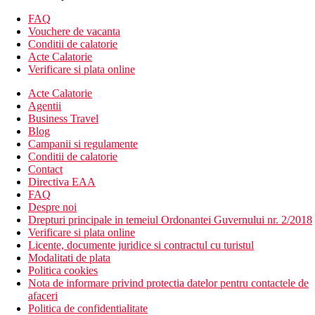
Hotelul dispune de:
FAQ
room service
Vouchere de vacanta
camera de bagaje
Conditii de calatorie
terasa
Acte Calatorie
gradina
Verificare si plata online
353 de camere, inclusiv 44 de apartamente, 77 de camere
Acte Calatorie
cu acces la piscina
Agentii
3 camere pentru persoane cu dizabilitati
Business Travel
Wifi
Blog
parcare
Campanii si regulamente
lift
Conditii de calatorie
3 restaurante
Contact
bar langa piscina
Directiva EAA
Wifi
FAQ
sala de conferinta / evenimente (contra cost)
Despre noi
piscina
Drepturi principale in temeiul Ordonantei Guvernului nr. 2/2018
receptie
Verificare si plata online
curatatorie chimica
Licente, documente juridice si contractul cu turistul
Descrierea plajei
Modalitati de plata
plaja cu nisip
Politica cookies
Nota de informare privind protectia datelor pentru contactele de
Activitati sportive gratuite
afaceri
plaja
Politica de confidentialitate