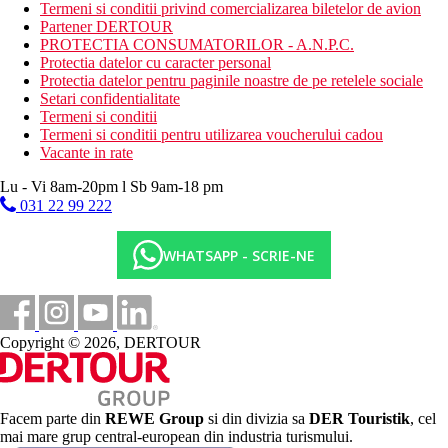
inchiriere de biciclete
Termeni si conditii privind comercializarea biletelor de avion
Partener DERTOUR
Activitati sportive contra cost
PROTECTIA CONSUMATORILOR - A.N.P.C.
seri cu cina tematica
Protectia datelor cu caracter personal
Protectia datelor pentru paginile noastre de pe retelele sociale
Dieta
Setari confidentialitate
3 restaurante - ce servesc preparate culinare cu specific
Termeni si conditii
local si international
Termeni si conditii pentru utilizarea voucherului cadou
bar langa piscina
Vacante in rate
Categoria oficiala
Lu - Vi 8am-20pm l Sb 9am-18 pm
5 stele
031 22 99 222
Site web
https://www.wyndhamgrandnaiharnphuket.com/
WHATSAPP - SCRIE-NE
Important
Pentru sosiri incepand cu data de 01.05.2025 este obligatoriu ca
turistii sa completeze un formular cu MAXIM 3 zile inainte de
Copyright © 2026, DERTOUR
plecare, in urma acestuia se va genera un cod QR necesar la
intrarea in tara. Completarea se va face accesand : TDAC Portal:
https://tdac.immigration.go.th
.
Facem parte din
REWE Group
si din divizia sa
DER Touristik
, cel
Portalul le va permite turistilor sa selecteze data sosirii in
mai mare grup central-european din industria turismului.
intervalul 3 zile - 0 zile inainte de sosire.