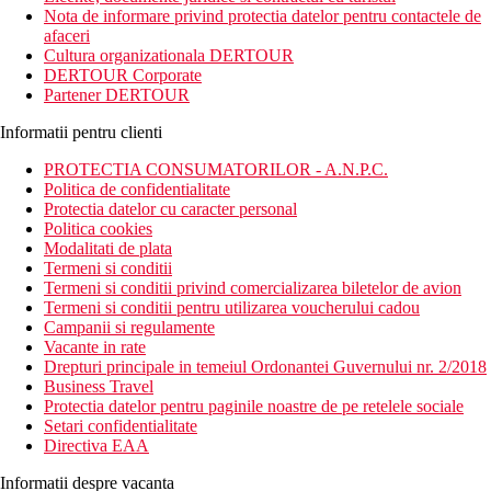
46 km de Aeroportul International Phuket, la 18 km de orasul
Nota de informare privind protectia datelor pentru contactele de
Phuket si aproape de cateva atractii turistice precum Rawai,
afaceri
Phromthep Cape, Kata, Karon si Patong Beach. Acesta este
Cultura organizationala DERTOUR
potrivit pentru toate categoriile de varsta.
DERTOUR Corporate
Partener DERTOUR
Distanta
1 km distanta de Plaja Nai Harn
Informatii pentru clienti
46 km distanta de Aeroportul International Phuket
PROTECTIA CONSUMATORILOR - A.N.P.C.
Descrierea camerei
Politica de confidentialitate
Camerele dispun de:
Protectia datelor cu caracter personal
Politica cookies
aer conditionat (controlat central)
Modalitati de plata
uscator de par
Termeni si conditii
baie
Termeni si conditii privind comercializarea biletelor de avion
toaleta
Termeni si conditii pentru utilizarea voucherului cadou
balcon / terasa
Campanii si regulamente
cada sau dus
Vacante in rate
TV prin satelit
Drepturi principale in temeiul Ordonantei Guvernului nr. 2/2018
frigider
Business Travel
lenjerie de pat
Protectia datelor pentru paginile noastre de pe retelele sociale
halat de baie
Setari confidentialitate
seif
Directiva EAA
Descrierea hotelului
Informatii despre vacanta