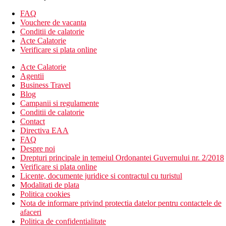
Descrierea hotelului
FAQ
Receptie/Receptie
Vouchere de vacanta
Lift
Conditii de calatorie
WiFi in intreaga unitate
Acte Calatorie
Minimarket, magazin de suveniruri, bijutier
Verificare si plata online
Restaurant: bucatarie locala, peste/fructe de mare,
bucatarie internationala, sushi, mancare speciala (hrana
Acte Calatorie
pentru persoane cu alergii)
Agentii
1 bar
Business Travel
Serviciu de bagaje (contra cost)
Blog
Zona de gradina, terasa pe acoperis
Campanii si regulamente
1 piscina: umbrele, sezlonguri
Conditii de calatorie
Sala de fitness
Contact
Centru wellness
Directiva EAA
FAQ
Descrierea plajei
Despre noi
Plaja cu nisip: separata de complex printr-un drum
Drepturi principale in temeiul Ordonantei Guvernului nr. 2/2018
Verificare si plata online
Activitati sportive
Licente, documente juridice si contractul cu turistul
Sala de fitness
Modalitati de plata
Politica cookies
Categoria oficiala
Nota de informare privind protectia datelor pentru contactele de
4 stele
afaceri
Politica de confidentialitate
Important