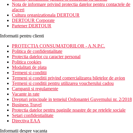
restaurant care ofera preparate din thailandeze si internationale.
Nota de informare privind protectia datelor pentru contactele de
afaceri
Distanta
Cultura organizationala DERTOUR
Centru: hotel situat chiar in centru
DERTOUR Corporate
Plaja: 200 m
Partener DERTOUR
Aeroport: 34 km
Informatii pentru clienti
Descrierea camerei
PROTECTIA CONSUMATORILOR - A.N.P.C.
Camere:
Politica de confidentialitate
Protectia datelor cu caracter personal
Deluxe
Politica cookies
Deluxe Premier
Modalitati de plata
Termeni si conditii
Facilitati:
Termeni si conditii privind comercializarea biletelor de avion
Termeni si conditii pentru utilizarea voucherului cadou
baie
Campanii si regulamente
dus
Vacante in rate
toaleta
Drepturi principale in temeiul Ordonantei Guvernului nr. 2/2018
uscator de par
Business Travel
aer conditionat
Protectia datelor pentru paginile noastre de pe retelele sociale
minibar contra cost
Setari confidentialitate
seif
Directiva EAA
1 televizor (TV prin satelit, ecran plat)
cafea/ceai
Informatii despre vacanta