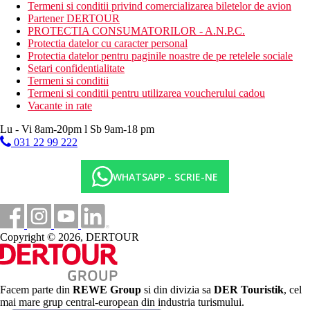
Termeni si conditii privind comercializarea biletelor de avion
Partener DERTOUR
Pentru sosiri incepand cu data de 01.05.2025 este obligatoriu ca
PROTECTIA CONSUMATORILOR - A.N.P.C.
turistii sa completeze un formular cu MAXIM 3 zile inainte de
Protectia datelor cu caracter personal
plecare, in urma acestuia se va genera un cod QR necesar la
Protectia datelor pentru paginile noastre de pe retelele sociale
intrarea in tara. Completarea se va face accesand : TDAC Portal:
Setari confidentialitate
https://tdac.immigration.go.th
.
Termeni si conditii
Portalul le va permite turistilor sa selecteze data sosirii in
Termeni si conditii pentru utilizarea voucherului cadou
intervalul 3 zile - 0 zile inainte de sosire.
Vacante in rate
Pentru mai multe detalii va rugam sa accesati si:
Lu - Vi 8am-20pm l Sb 9am-18 pm
User Guide:
https://tdac.immigration.go.th/manual/en/index.html
031 22 99 222
FAQs:
https://tdac.immigration.go.th/manual/en/faq.html
WHATSAPP - SCRIE-NE
Distanţe
0 m
Centrul orasului
Copyright © 2026, DERTOUR
34 km
Distanta de cel mai apropiat aeroport
200 m
Facem parte din
REWE Group
si din divizia sa
DER Touristik
, cel
Distanta pana la plaja
mai mare grup central-european din industria turismului.