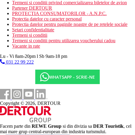
Termeni si conditii privind comercializarea biletelor de avion
Partener DERTOUR
Activitati in cadrul hotelului
PROTECTIA CONSUMATORILOR - A.N.P.C.
Curs de gatit
Protectia datelor cu caracter personal
Club pentru copii
Protectia datelor pentru paginile noastre de pe retelele sociale
Snorkelling
Setari confidentialitate
Calarie
Termeni si conditii
Scufundari
Termeni si conditii pentru utilizarea voucherului cadou
Caiac
Vacante in rate
Darts
Tenis de masa
Lu - Vi 8am-20pm l Sb 9am-18 pm
Biliard
031 22 99 222
Teren de joaca pentru copii
Pescuit
Wellness
WHATSAPP - SCRIE-NE
SPA
Mese disponibile
Mic dejun
Demipensiune
Copyright © 2026, DERTOUR
All inclusive
Categoria oficiala
5 stele
Facem parte din
REWE Group
si din divizia sa
DER Touristik
, cel
mai mare grup central-european din industria turismului.
Important