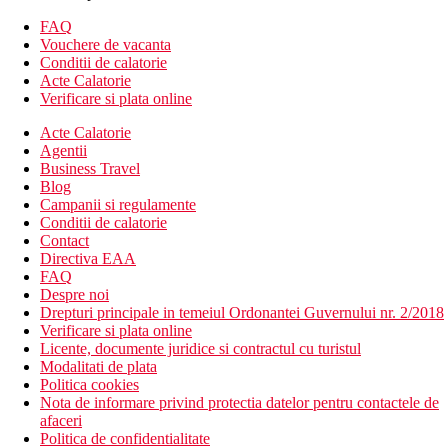
Prosoape
Frigider
FAQ
Telefon
Vouchere de vacanta
Garderoba/ Dulap
Conditii de calatorie
Acte Calatorie
Descrierea hotelului
Verificare si plata online
Printre altele, hotelul beneficiaza de:
Receptie 24/24
Acte Calatorie
Serviciu de calcatorie
Agentii
Curatatorie chimica
Business Travel
Babysitting
Blog
Schimb valutar
Campanii si regulamente
Bancomat
Conditii de calatorie
Camera de bagaje
Contact
Parcare
Directiva EAA
Wi-Fi
FAQ
Inchirieri auto
Despre noi
Lift
Drepturi principale in temeiul Ordonantei Guvernului nr. 2/2018
Room Service
Verificare si plata online
Menaj zilnic
Licente, documente juridice si contractul cu turistul
4 piscine
Modalitati de plata
Bar
Politica cookies
Restaurant
Nota de informare privind protectia datelor pentru contactele de
afaceri
Descrierea plajei
Politica de confidentialitate
Plaja Patong este la doar 40 m de hotel