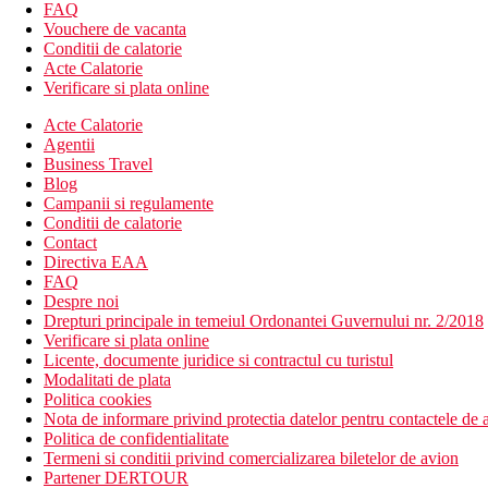
FAQ
Cutie de siguranta
Vouchere de vacanta
Mini bar
Conditii de calatorie
Telefon IDD
Acte Calatorie
Umbrela
Verificare si plata online
Uscator de par
Acte Calatorie
Agentii
Descrierea hotelului
Business Travel
Doua piscine mari plus doua piscine pentru copii
Blog
Piscina de pe acoperis
Campanii si regulamente
Coltul de fitness
Conditii de calatorie
Curs de gatit thailandez
Contact
Nunta la Kata Palm Resort
Directiva EAA
Camera copiilor
FAQ
Sculptura de fructe
Despre noi
Loc de joaca
Drepturi principale in temeiul Ordonantei Guvernului nr. 2/2018
SPA
Verificare si plata online
Sali de conferinte
Licente, documente juridice si contractul cu turistul
Sali de evenimente
Modalitati de plata
Descrierea plajei
Politica cookies
cu nisip
Nota de informare privind protectia datelor pentru contactele de a
plaja privata
Politica de confidentialitate
Termeni si conditii privind comercializarea biletelor de avion
Activitati sportive
Partener DERTOUR