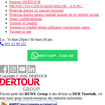
bar(uri)
Partener DERTOUR
restaurant(e) cu spatiu special pentru nefumatori
PROTECTIA CONSUMATORILOR - A.N.P.C.
room service
Protectia datelor cu caracter personal
check-in 24 de ore
Protectia datelor pentru paginile noastre de pe retelele sociale
magazine
Setari confidentialitate
acces la internet
Termeni si conditii
sala de conferinte
Termeni si conditii pentru utilizarea voucherului cadou
garaj
Vacante in rate
frizer/coafor
lifturi
Lu - Vi 8am-20pm l Sb 9am-18 pm
asistenta medicala
031 22 99 222
club pentru copii
restaurant(e) cu spatiu pentru fumatori
WHATSAPP - SCRIE-NE
magazin mic
seiful hotelului
sala de jocuri
servicii de spalatorie de rufe
Internet WLAN
Copyright © 2026, DERTOUR
Descrierea plajei
cu nisip
Activitati sportive si divertisment
Facem parte din
REWE Group
si din divizia sa
DER Touristik
, cel
joc Boccia
mai mare grup central-european din industria turismului.
masaj