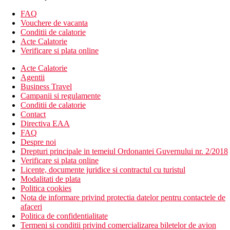
pat dublu
seif
FAQ
TV
Vouchere de vacanta
satelit/cablu TV
Conditii de calatorie
dus
Acte Calatorie
balcon/ terasa
Verificare si plata online
acces la internet
aparat de preparare ceai/cafea
Acte Calatorie
aer conditionat (reglabil individual)
Agentii
uscator de par
Business Travel
pat king size
Campanii si regulamente
cada de baie
Conditii de calatorie
minibar
Contact
lounge
Directiva EAA
FAQ
Descrierea hotelului
Despre noi
cafenea
Drepturi principale in temeiul Ordonantei Guvernului nr. 2/2018
loc de joaca
Verificare si plata online
sala de vizionare TV
Licente, documente juridice si contractul cu turistul
receptie 24 de ore
Modalitati de plata
restaurant(e)
Politica cookies
parcare
Nota de informare privind protectia datelor pentru contactele de
schimb valutar
afaceri
restaurant(e) cu aer conditionat
Politica de confidentialitate
restaurant(e) cu scaune inalte pentru copii
Termeni si conditii privind comercializarea biletelor de avion