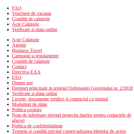
Descrierea hotelului
FAQ
hol de intrare cu receptie
Vouchere de vacanta
3 sali de conferinta
Conditii de calatorie
2 restaurante
Acte Calatorie
2 baruri (1 langa piscina)
Verificare si plata online
piscine (sezlonguri si umbrele gratuite)
Acte Calatorie
tobogan pentru copii
Agentii
minimarket
Business Travel
fitness
Campanii si regulamente
clinica
Conditii de calatorie
casa de schimb valutar
Contact
spalatorie
Directiva EAA
croitorie
FAQ
Descrierea plajei
Despre noi
plaja larga cu nisip din Kamala, cu o intrare treptata in
Drepturi principale in temeiul Ordonantei Guvernului nr. 2/2018
mare, nisip alb si apa limpede
Verificare si plata online
sezlonguri si umbrele pe plaja contra cost, prosoape
Licente, documente juridice si contractul cu turistul
gratuit.
Modalitati de plata
Politica cookies
Activitati gratuite
Nota de informare privind protectia datelor pentru contactele de
programe de animatie regulate, variate pentru copii (mini
afaceri
disco, mini club, jocuri sportive, piscine cu tobogane) si
Politica de confidentialitate
adulti si spectacole de seara
Termeni si conditii privind comercializarea biletelor de avion