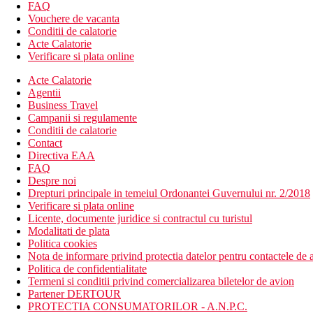
cafenea maur
FAQ
Wi-Fi la receptie (gratuit)
Vouchere de vacanta
magazin cu suveniruri
Conditii de calatorie
seif
Acte Calatorie
bar langa piscina
Verificare si plata online
piscina (umbrele de soare si sezlonguri gratuite)
Acte Calatorie
piscina cu tobogane
Agentii
piscina pentru copii
Business Travel
mini club (pentru copii 4-12 ani)
Campanii si regulamente
Descrierea plajei
Conditii de calatorie
nisipos la cca 200 m de hotel
Contact
umbrele si sezlonguri gratuite
Directiva EAA
bar pe plaja
FAQ
Despre noi
Activitati gratuite
Drepturi principale in temeiul Ordonantei Guvernului nr. 2/2018
programe de animatie
Verificare si plata online
tenis de masa
Licente, documente juridice si contractul cu turistul
petanque
Modalitati de plata
darts
Politica cookies
aerobic
Nota de informare privind protectia datelor pentru contactele de a
polo pe apa
Politica de confidentialitate
Termeni si conditii privind comercializarea biletelor de avion
Activitati contra cost
Partener DERTOUR
sporturi acvatice pe plaja
PROTECTIA CONSUMATORILOR - A.N.P.C.