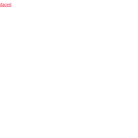
faceri
cilitatile de mai sus)