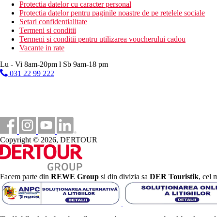
hamam
Protectia datelor cu caracter personal
masaje
Protectia datelor pentru paginile noastre de pe retelele sociale
Setari confidentialitate
Mese
Termeni si conditii
All Inclusive
Termeni si conditii pentru utilizarea voucherului cadou
Mic dejun, pranz si cina tip bufet
Vacante in rate
Gustari usoare in timpul zilei
Cantitate nelimitata de bauturi nealcoolice si alcoolice de 
Lu - Vi 8am-20pm l Sb 9am-18 pm
031 22 99 222
Categoria oficiala
4 stele
Distanţe
2 km
Centrul orasului
Copyright © 2026, DERTOUR
100 km
Distanta de cel mai apropiat aeroport
Facem parte din
REWE Group
si din divizia sa
DER Touristik
, cel 
2 km
Magazine
200 m
Distanta pana la plaja