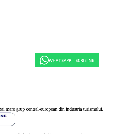
productie locala la robinet (10.00-23.00)
WHATSAPP - SCRIE-NE
mai mare grup central-european din industria turismului.