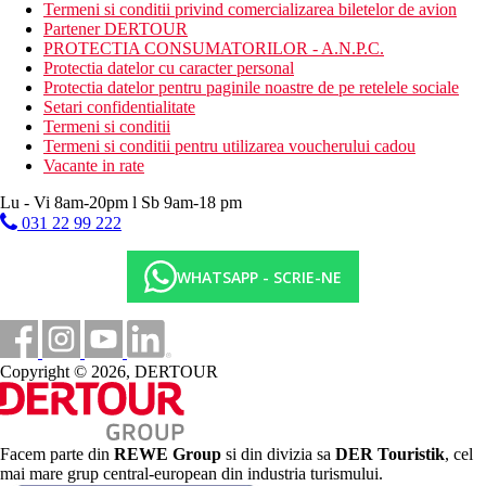
Sezlonguri si umbrele gratuite, prosoape contra unui
Termeni si conditii privind comercializarea biletelor de avion
depozit
Partener DERTOUR
PROTECTIA CONSUMATORILOR - A.N.P.C.
Oferta sportiva
Protectia datelor cu caracter personal
Gratuit: tenis (iluminat contra cost), minigolf, aerobic,
Protectia datelor pentru paginile noastre de pe retelele sociale
darts, tenis de masa, skittle, tir cu arcul, volei si alte
Setari confidentialitate
activitati sportive in cadrul programelor de animatie,
Termeni si conditii
sporturi acvatice nemotorizate pe plaja.
Termeni si conditii pentru utilizarea voucherului cadou
Contra cost : fitness, biliard, sporturi acvatice motorizate
Vacante in rate
pe plaja, teren de golf Palm Links la aproximativ 100 m.
Lu - Vi 8am-20pm l Sb 9am-18 pm
Copii
031 22 99 222
Bazin separat pentru copii, loc de joaca pentru copii, mini club
(5-12 ani), patut gratuit (la cerere).
WHATSAPP - SCRIE-NE
Carduri
VISA, EC/MC, AMEX.
Copyright © 2026, DERTOUR
Site-ul web
http://www.elmouradi.com
Wellness
Facem parte din
REWE Group
si din divizia sa
DER Touristik
, cel
Gratuit
: piscina interioara.
mai mare grup central-european din industria turismului.
Contra cost:
sauna, hamam, jacuzzi, diverse tipuri de