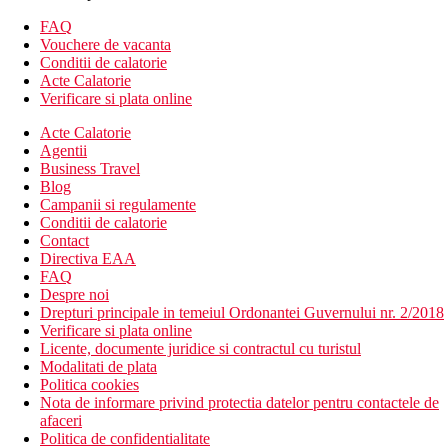
contra cost, balcon sau terasa.
FAQ
Alte tipuri de camere
(daca nu se specifica altfel, camerele au
Vouchere de vacanta
facilitatile de mai sus)
Conditii de calatorie
Camera dubla, vedere la mare: vedere la mare.
Acte Calatorie
Suita Junior: mai spatioasa.
Verificare si plata online
Divertisment
Acte Calatorie
Agentii
Programe de animatie si divertisment zilnic si de seara pentru
Business Travel
copii si adulti. Muzica live pentru dans si ascultare, disco.
Blog
Campanii si regulamente
Mese
Conditii de calatorie
All Inclusive
Contact
Mic dejun, pranz si cina tip bufet
Directiva EAA
Gustare
FAQ
Gustare usoara, cafea de dupa-amiaza, ceai si deserturi
Despre noi
1 cina pe sejur intr-un restaurant a la carte (este necesara
Drepturi principale in temeiul Ordonantei Guvernului nr. 2/2018
rezervare)
Verificare si plata online
Bauturi alcoolice si nealcoolice de productie locala
Licente, documente juridice si contractul cu turistul
(09.00-24.00)
Modalitati de plata
Politica cookies
Plaja
Nota de informare privind protectia datelor pentru contactele de
O plaja lunga cu nisip, cu o intrare graduala in mare chiar
afaceri
langa hotel
Politica de confidentialitate