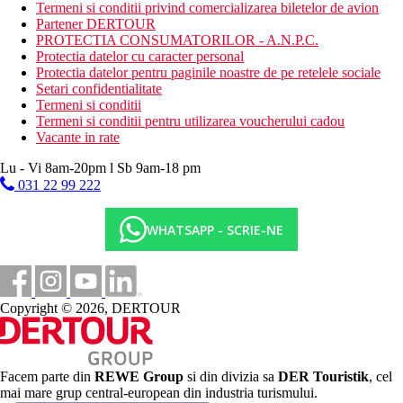
Sezlonguri si umbrele gratuite, prosoape contra unui
Termeni si conditii privind comercializarea biletelor de avion
depozit
Partener DERTOUR
PROTECTIA CONSUMATORILOR - A.N.P.C.
Oferta sportiva
Protectia datelor cu caracter personal
Gratuit: tenis (iluminat contra cost), minigolf, aerobic,
Protectia datelor pentru paginile noastre de pe retelele sociale
darts, tenis de masa, skittle, tir cu arcul, volei si alte
Setari confidentialitate
activitati sportive in cadrul programelor de animatie,
Termeni si conditii
sporturi acvatice nemotorizate pe plaja.
Termeni si conditii pentru utilizarea voucherului cadou
Contra cost : fitness, biliard, sporturi acvatice motorizate
Vacante in rate
pe plaja, teren de golf Palm Links la aproximativ 100 m.
Lu - Vi 8am-20pm l Sb 9am-18 pm
Copii
031 22 99 222
Bazin separat pentru copii, loc de joaca pentru copii, mini club
(5-12 ani), patut gratuit (la cerere).
WHATSAPP - SCRIE-NE
Carduri
VISA, EC/MC, AMEX.
Copyright © 2026, DERTOUR
Site-ul web
http://www.elmouradi.com
Wellness
Facem parte din
REWE Group
si din divizia sa
DER Touristik
, cel
Gratuit
: piscina interioara.
mai mare grup central-european din industria turismului.
Contra cost:
sauna, hamam, jacuzzi, diverse tipuri de