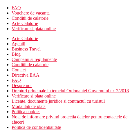
contra cost, balcon sau terasa.
FAQ
Alte tipuri de camere
(daca nu se specifica altfel, camerele au
Vouchere de vacanta
facilitatile de mai sus)
Conditii de calatorie
Camera dubla, vedere la mare: vedere la mare.
Acte Calatorie
Suita Junior: mai spatioasa.
Verificare si plata online
Divertisment
Acte Calatorie
Agentii
Programe de animatie si divertisment zilnic si de seara pentru
Business Travel
copii si adulti. Muzica live pentru dans si ascultare, disco.
Blog
Campanii si regulamente
Mese
Conditii de calatorie
All Inclusive
Contact
Mic dejun, pranz si cina tip bufet
Directiva EAA
Gustare
FAQ
Gustare usoara, cafea de dupa-amiaza, ceai si deserturi
Despre noi
1 cina pe sejur intr-un restaurant a la carte (este necesara
Drepturi principale in temeiul Ordonantei Guvernului nr. 2/2018
rezervare)
Verificare si plata online
Bauturi alcoolice si nealcoolice de productie locala
Licente, documente juridice si contractul cu turistul
(09.00-24.00)
Modalitati de plata
Politica cookies
Plaja
Nota de informare privind protectia datelor pentru contactele de
O plaja lunga cu nisip, cu o intrare graduala in mare chiar
afaceri
langa hotel
Politica de confidentialitate