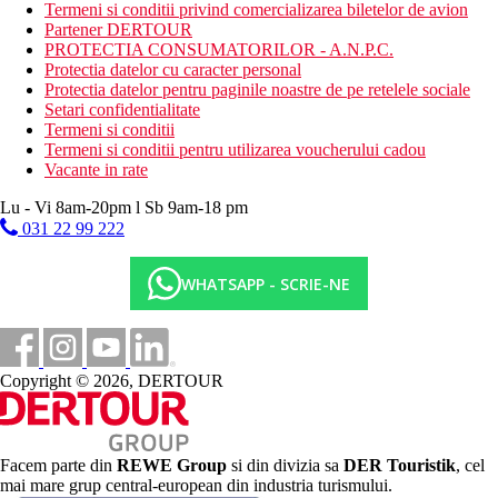
Activitati sportive gratuite
Termeni si conditii privind comercializarea biletelor de avion
programe de animatie
Partener DERTOUR
programe de seara
PROTECTIA CONSUMATORILOR - A.N.P.C.
tenis de masa
Protectia datelor cu caracter personal
volei
Protectia datelor pentru paginile noastre de pe retelele sociale
mini-golf
Setari confidentialitate
baschet
Termeni si conditii
Termeni si conditii pentru utilizarea voucherului cadou
Activitati sportive contra cost
Vacante in rate
bunastare
biliard
Lu - Vi 8am-20pm l Sb 9am-18 pm
sporturi acvatice pe plaja
031 22 99 222
biliard
Mese
WHATSAPP - SCRIE-NE
All Inclusive:
Mic dejun, pranz si cina tip bufet
Gustari usoare in timpul zilei
Cantitate nelimitata de bauturi alcoolice si nealcoolice
produse local la robinet (10.00-24.00)
Copyright © 2026, DERTOUR
Categoria oficiala
4 stele
Facem parte din
REWE Group
si din divizia sa
DER Touristik
, cel
Nota
mai mare grup central-european din industria turismului.
Gama si calitatea serviciilor si activitatilor mentionate pot fi