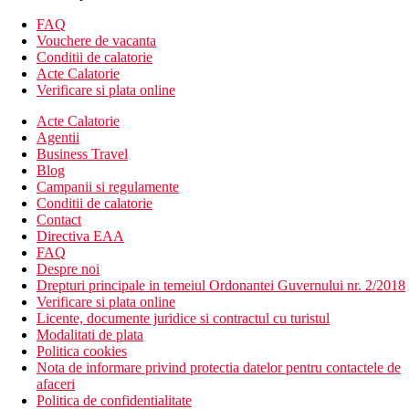
Camera dubla, comunicanta, vedere la gradina: camere
comunicante
FAQ
Camera dubla, comunicante, vedere la mare: camere
Vouchere de vacanta
comunicante
Conditii de calatorie
Acte Calatorie
Descrierea hotelului
Verificare si plata online
hol de intrare cu receptie
restaurantul principal
Acte Calatorie
3 restaurante
Agentii
5 baruri
Business Travel
Wi-Fi la receptie (gratuit)
Blog
sala de conferinta
Campanii si regulamente
piscina cu sectiune separata pentru copii (sezlonguri si
Conditii de calatorie
umbrele gratuite)
Contact
piscina interioara
Directiva EAA
mini club 4-12 ani
FAQ
loc de joaca
Despre noi
tobogan de apa
Drepturi principale in temeiul Ordonantei Guvernului nr. 2/2018
Verificare si plata online
Descrierea plajei
Licente, documente juridice si contractul cu turistul
nisipos
Modalitati de plata
sezlonguri si umbrele gratuite
Politica cookies
prosoape de plaja contra depozit
Nota de informare privind protectia datelor pentru contactele de
bar pe plaja
afaceri
Politica de confidentialitate