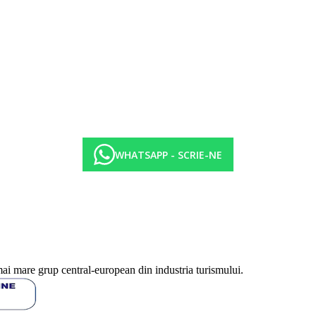
 cu apa dulce pentru copii, atractii acvatice pentru cei mici.
WHATSAPP - SCRIE-NE
mai mare grup central-european din industria turismului.