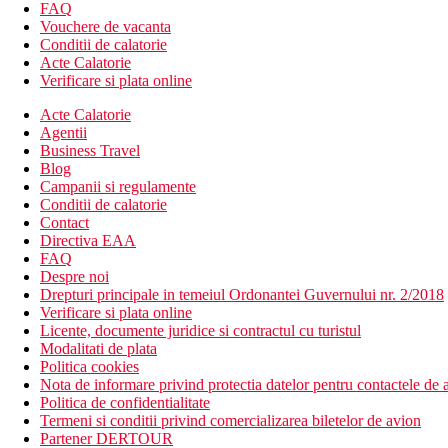
Camere
FAQ
Camera dubla, vedere laterala la mare:
baie/toaleta, aer condi
Vouchere de vacanta
Conditii de calatorie
Alte tipuri de camere
(daca nu se specifica altfel, camerele au fa
Acte Calatorie
Camera dubla, vedere la mare: vedere la mare.
Verificare si plata online
Camera de familie: 2 camere comunicante, vedere la mare.
Acte Calatorie
Camera dubla, vedere laterala la mare, comunicate: 2 cam
Agentii
Mese
Business Travel
Blog
All inclusive
Campanii si regulamente
Conditii de calatorie
Mic dejun, pranz si cina tip bufet
Contact
Bauturi racoritoare usoare in timpul dupa-amiezii
Directiva EAA
Cafea de dupa-amiaza, ceai, prajituri si inghetata pentru co
FAQ
Bauturi nealcoolice si alcoolice de productie locala (10:00 
Despre noi
Drepturi principale in temeiul Ordonantei Guvernului nr. 2/2018
Plaja
Verificare si plata online
O plaja larga cu nisip si o intrare treptata in mare este situ
Licente, documente juridice si contractul cu turistul
Sezlonguri, umbrele si saltele gratuite
Modalitati de plata
Bar pe plaja
Politica cookies
Nota de informare privind protectia datelor pentru contactele de a
Oferta sportiva
Politica de confidentialitate
Gratuit : aerobic, tir cu arcul, baschet, volei pe plaja, mini
Termeni si conditii privind comercializarea biletelor de avion
de animatie.
Partener DERTOUR
Contra cost : fitness, biliard, sporturi nautice pe plaja, calar