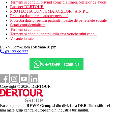
Bar pe plaja
Termeni si conditii privind comercializarea biletelor de avion
Partener DERTOUR
Oferta sportiva
PROTECTIA CONSUMATORILOR - A.N.P.C.
Gratuit
: programe de animatie, programe de seara, volei
Protectia datelor cu caracter personal
pe plaja, minigolf, tenis de masa, darts, baschet, mini teren
Protectia datelor pentru paginile noastre de pe retelele sociale
de fotbal.
Setari confidentialitate
Contra cost
: fitness, teren de tenis, teren de golf Port El
Termeni si conditii
Kantaoui la aproximativ 3 km de hotel.
Termeni si conditii pentru utilizarea voucherului cadou
Vacante in rate
Copii
Lu - Vi 8am-20pm l Sb 9am-18 pm
Bazin separat pentru copii, tobogane (iunie-octombrie), loc de
031 22 99 222
joaca pentru copii, patut gratuit (la cerere).
Stravovanie
WHATSAPP - SCRIE-NE
Mic dejun, pranz si cina tip bufet
O gustare usoara in timpul zilei
Cafea de dupa-amiaza, ceai si prajituri
Bauturi alcoolice si nealcoolice de productie locala (10.00
a.m.–11.00 p.m.)
Copyright © 2026, DERTOUR
Carduri
VISA, CE/MC.
Facem parte din
REWE Group
si din divizia sa
DER Touristik
, cel
mai mare grup central-european din industria turismului.
Wellness