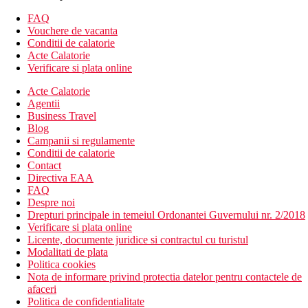
telefon, TV/sat., seif la receptie (contra cost), balcon sau terasa.
FAQ
Alte tipuri de camere
(daca nu se specifica altfel, camerele au
Vouchere de vacanta
facilitatile de mai sus)
Conditii de calatorie
Camera dubla, vedere la mare: vedere la mare.
Acte Calatorie
Camera cvadrupla, vedere la gradina: mai spatioasa.
Verificare si plata online
Divertisment
Acte Calatorie
Agentii
Programe regulate de animatie si divertisment in timpul zilei si
Business Travel
seara, inclusiv discoteca.
Blog
Campanii si regulamente
Mese
Conditii de calatorie
All Inclusive
Contact
Mic dejun, pranz si cina tip bufet
Directiva EAA
O gustare usoara in timpul zilei
FAQ
Cafea de dupa-amiaza, ceai si prajituri
Despre noi
Bauturi alcoolice si nealcoolice de productie locala (10.00
Drepturi principale in temeiul Ordonantei Guvernului nr. 2/2018
a.m.–11.00 p.m.)
Verificare si plata online
Licente, documente juridice si contractul cu turistul
Plaja
Modalitati de plata
Langa hotel este o plaja cu nisip, cu o intrare treptata in
Politica cookies
mare
Nota de informare privind protectia datelor pentru contactele de
Sezlonguri si umbrele gratuite, prosoape pentru un depozit
afaceri
rambursabil
Politica de confidentialitate